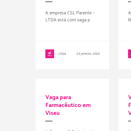
A empresa CSL Parente –
A
LTDA está com vaga p
B
crfpa
23 janeiro, 2023
Vaga para
V
Farmacêutico em
Viseu
V