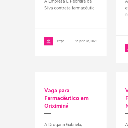
A Empresa E Pedreira da
A
Silva contrata farmacêutic
e
f
crfpa
12 janeiro, 2023
Vaga para
V
Farmacêutico em
Oriximiná
A Drogaria Gabriela,
A