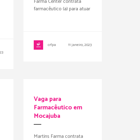
Farma Center contrata
farmacêutico (a) para atuar
crfpa
11 janeiro, 2023
023
Vaga para
Farmacêutico em
Mocajuba
Martins Farma contrata