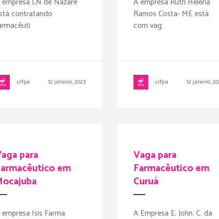
 empresa LN de Nazaré
A empresa Ruth Helena
stá contratando
Ramos Costa- ME está
armacêuti
com vag
crfpa
12 janeiro, 2023
crfpa
12 janeiro, 2
aga para
Vaga para
Farmacêutico em
Farmacêutico em
Mocajuba
Curuá
 empresa Isis Farma
A Empresa E. John. C. da