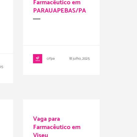
Farmacêutico em
PARAUAPEBAS/PA
crfpa
18 julho, 2025
025
Vaga para
Farmacêutico em
Viseu