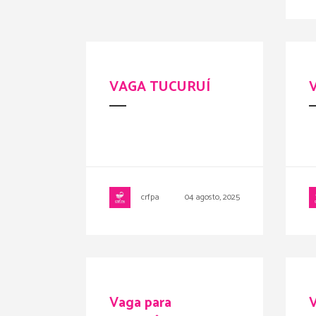
VAGA TUCURUÍ
crfpa
04 agosto, 2025
Vaga para
V