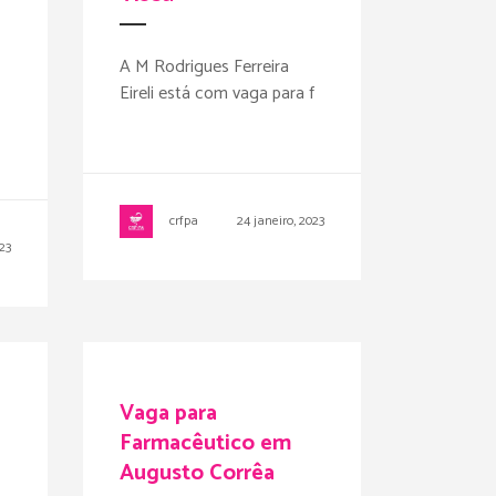
A M Rodrigues Ferreira
Eireli está com vaga para f
crfpa
24 janeiro, 2023
023
Vaga para
Farmacêutico em
Augusto Corrêa