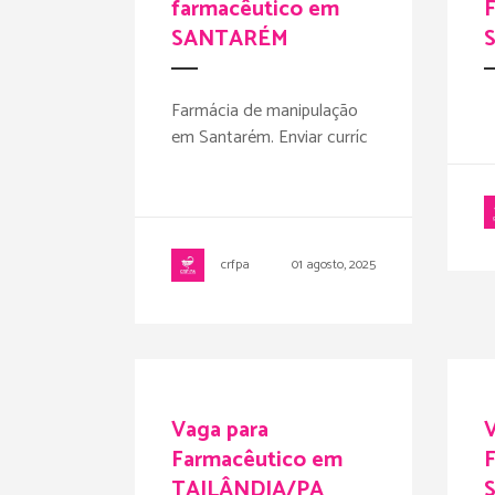
farmacêutico em
SANTARÉM
Farmácia de manipulação
em Santarém. Enviar curríc
crfpa
01 agosto, 2025
Vaga para
V
Farmacêutico em
TAILÂNDIA/PA