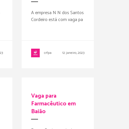
á
A empresa N N dos Santos
Cordeiro está com vaga pa
023
crfpa
12 janeiro, 2023
Vaga para
Farmacêutico em
Baião