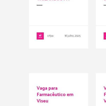
crfpa
18 julho, 2025
Vaga para
V
Farmacêutico em
Viseu
V