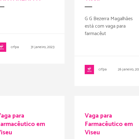
G G Bezerra Magalhães
está com vaga para
farmacêut
crfpa
31 janeiro, 2023
crfpa
26 janeiro, 2
aga para
Vaga para
Farmacêutico em
Farmacêutico em
iseu
Viseu