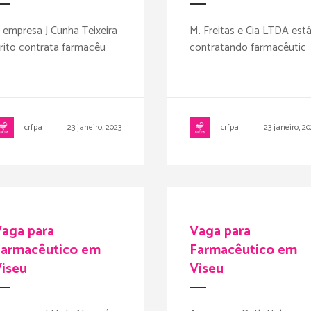
 empresa J Cunha Teixeira
M. Freitas e Cia LTDA est
rito contrata farmacêu
contratando farmacêutic
crfpa
23 janeiro, 2023
crfpa
23 janeiro, 2
aga para
Vaga para
Farmacêutico em
Farmacêutico em
iseu
Viseu