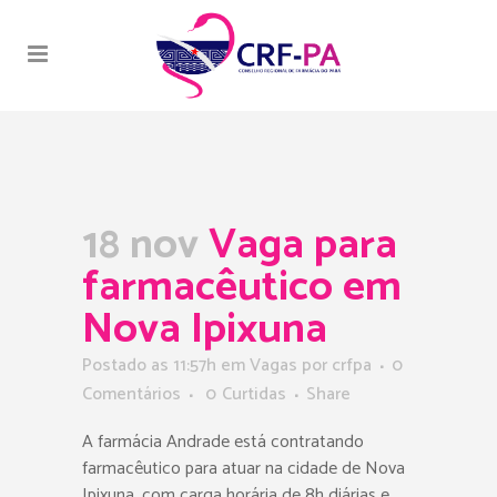
18 nov
Vaga para
farmacêutico em
Nova Ipixuna
Postado as 11:57h
em
Vagas
por
crfpa
0
Comentários
0
Curtidas
Share
A farmácia Andrade está contratando
farmacêutico para atuar na cidade de Nova
Ipixuna, com carga horária de 8h diárias e