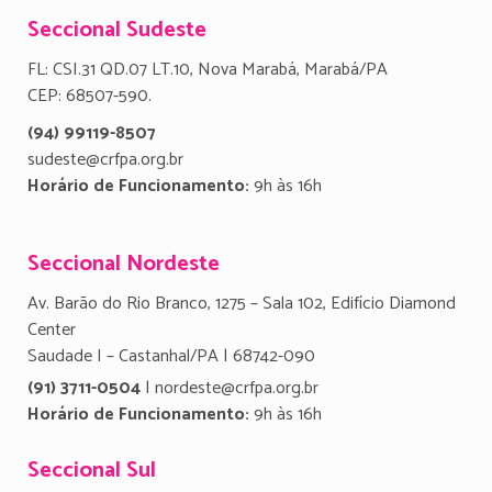
Seccional Sudeste
FL: CSI.31 QD.07 LT.10, Nova Marabá, Marabá/PA
CEP: 68507-590.
(94) 99119-8507
sudeste@crfpa.org.br
Horário de Funcionamento:
9h às 16h
Seccional Nordeste
Av. Barão do Rio Branco, 1275 – Sala 102, Edifício Diamond
Center
Saudade I – Castanhal/PA | 68742-090
(91) 3711-0504
| nordeste@crfpa.org.br
Horário de Funcionamento:
9h às 16h
Seccional Sul