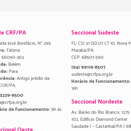
de CRF/PA
Seccional Sudeste
ida José Bonifácio, N° 295
FL: CSI.31 QD.07 LT.10, Nova 
ro:
Fátima
Marabá/PA
:
66090-363
CEP: 68507-590.
ade:
Belém
(94) 99119-8507
ado:
Para
sudeste@crfpa.org.br
rência:
Antigo prédio da
Horário de Funcionamento:
COR/PA.
16h
) 3239-9500
Seccional Nordeste
a@crfpa.org.br
ário de Funcionamento:
9h às
Av. Barão do Rio Branco, 1275 
102, Edifício Diamond Center
Saudade I – Castanhal/PA | 6
cional Oeste