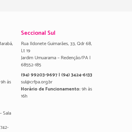
Seccional Sul
Marabá,
Rua Ildonete Guimarães, 33, Qdr 68,
Lt 19
Jardim Umuarama – Redenção/PA |
68552-185
(94) 99203-9697 | (94) 3424-6133
9h às
sul@crfpa.org.br
Horário de Funcionamento:
9h às
16h
– Sala
8742-