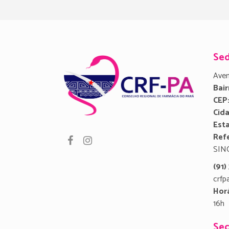
Se
Aven
Bair
CEP
Cid
Est
Refe
SIN
(91
crfp
Hor
16h
Sec