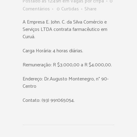
Postado as 12:49h
em
Vagas
por
crfpa
0
Comentários
0
Curtidas
Share
A Empresa E. John. C. da Silva Comércio e
Serviços LTDA contrata farmacêutico em
Curuá.
Carga Horária: 4 horas diárias.
Remuneração: R $3.000,00 a R $4.000,00.
Endereço: Dr.Augusto Montenegro, n° 90-
Centro
Contato: (93) 991065054.