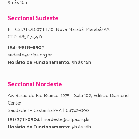
9h às 16h
Seccional Sudeste
FL: CSI.31 QD.07 LT.10, Nova Marabá, Marabá/PA
CEP: 68507-590.
(94) 99119-8507
sudeste@crfpa.org.br
Horário de Funcionamento:
9h às 16h
Seccional Nordeste
Av. Barão do Rio Branco, 1275 – Sala 102, Edifício Diamond
Center
Saudade I – Castanhal/PA | 68742-090
(91) 3711-0504
| nordeste@crfpa.org.br
Horário de Funcionamento:
9h às 16h