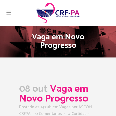
Vaga em Novo
Progresso
08 out
Vaga em
Novo Progresso
Postado as 14:01h
em
Vagas
por
ASCOM
CRFPA
0 Comentários
0
Curtidas