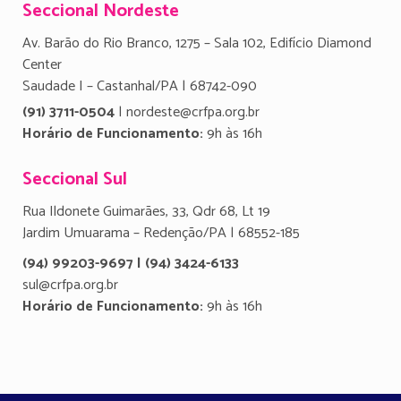
Seccional Nordeste
Av. Barão do Rio Branco, 1275 – Sala 102, Edifício Diamond
Center
Saudade I – Castanhal/PA | 68742-090
(91) 3711-0504
| nordeste@crfpa.org.br
Horário de Funcionamento:
9h às 16h
Seccional Sul
Rua Ildonete Guimarães, 33, Qdr 68, Lt 19
Jardim Umuarama – Redenção/PA | 68552-185
(94) 99203-9697 | (94) 3424-6133
sul@crfpa.org.br
Horário de Funcionamento:
9h às 16h