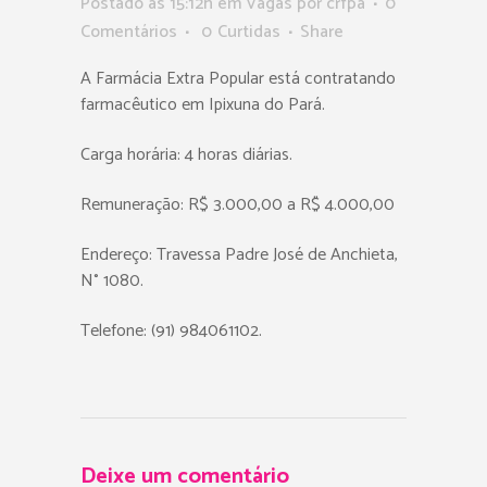
Postado as 15:12h
em
Vagas
por
crfpa
0
Comentários
0
Curtidas
Share
A Farmácia Extra Popular está contratando
farmacêutico em Ipixuna do Pará.
Carga horária: 4 horas diárias.
Remuneração: R$ 3.000,00 a R$ 4.000,00
Endereço: Travessa Padre José de Anchieta,
N° 1080.
Telefone: (91) 984061102.
Deixe um comentário