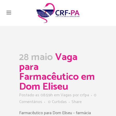
28 maio
Vaga
para
Farmacêutico em
Dom Eliseu
Postado as 08:59h
em
Vagas
por
crfpa
0
Comentários
0
Curtidas
Share
Farmacêutico para Dom Eliseu – farmácia