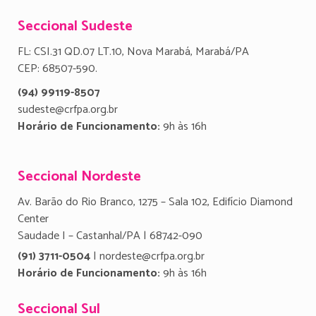
Seccional Sudeste
FL: CSI.31 QD.07 LT.10, Nova Marabá, Marabá/PA
CEP: 68507-590.
(94) 99119-8507
sudeste@crfpa.org.br
Horário de Funcionamento:
9h às 16h
Seccional Nordeste
Av. Barão do Rio Branco, 1275 – Sala 102, Edifício Diamond
Center
Saudade I – Castanhal/PA | 68742-090
(91) 3711-0504
| nordeste@crfpa.org.br
Horário de Funcionamento:
9h às 16h
Seccional Sul