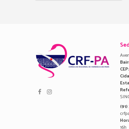
Se
Aven
Bair
CEP
Cid
Est
Refe
SIN
(91
crfp
Hor
16h