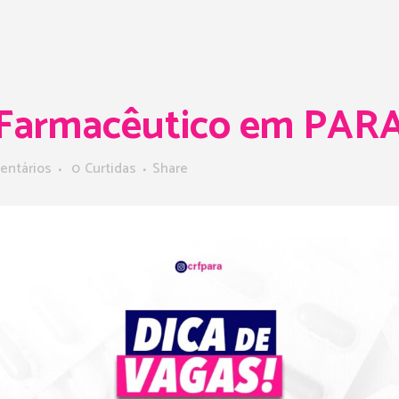
 Farmacêutico em PA
entários
0
Curtidas
Share