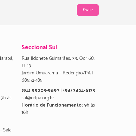
Seccional Sul
Marabá,
Rua Ildonete Guimarães, 33, Qdr 68,
Lt 19
Jardim Umuarama – Redenção/PA |
68552-185
(94) 99203-9697 | (94) 3424-6133
9h às
sul@crfpa.org.br
Horário de Funcionamento:
9h às
16h
– Sala