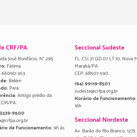
de CRF/PA
Seccional Sudeste
ida José Bonifácio, N° 295
FL: CSI.31 QD.07 LT.10, Nova 
ro:
Fátima
Marabá/PA
:
66090-363
CEP: 68507-590.
ade:
Belém
(94) 99119-8507
ado:
Para
sudeste@crfpa.org.br
rência:
Antigo prédio da
Horário de Funcionamento:
COR/PA.
16h
) 3239-9500
Seccional Nordeste
a@crfpa.org.br
ário de Funcionamento:
9h às
Av. Barão do Rio Branco, 1275 