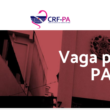
Vaga p
P