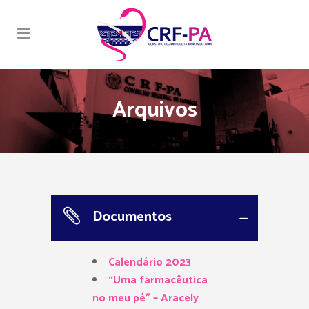
Arquivos
Documentos
Calendário 2023
“Uma farmacêutica
no meu pé” – Aracely