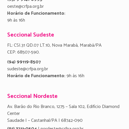
oeste@crfpa.org.br
Horário de Funcionamento:
9h às 16h
Seccional Sudeste
FL: CSI.31 QD.07 LT.10, Nova Marabá, Marabá/PA
CEP: 68507-590.
(94) 99119-8507
sudeste@crfpa.org.br
Horário de Funcionamento:
9h às 16h
Seccional Nordeste
Av. Barão do Rio Branco, 1275 – Sala 102, Edifício Diamond
Center
Saudade I – Castanhal/PA | 68742-090
(91) 3711-0504
| nordeste@crfpa.org.br