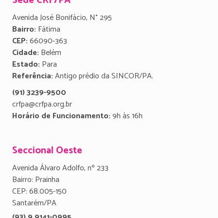
Sede CRF/PA
Avenida José Bonifácio, N° 295
Bairro:
Fátima
CEP:
66090-363
Cidade:
Belém
Estado:
Para
Referência:
Antigo prédio da SINCOR/PA.
(91) 3239-9500
crfpa@crfpa.org.br
Horário de Funcionamento:
9h às 16h
Seccional Oeste
Avenida Álvaro Adolfo, nº 233
Bairro: Prainha
CEP: 68.005-150
Santarém/PA
(93) 9 9141-0995