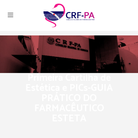
Primeira Cartilha de
Estética e PICs-GUIA
PRÁTICO DO
FARMACÊUTICO
ESTETA