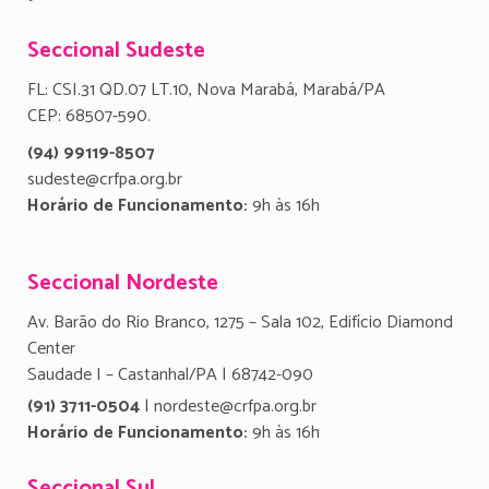
Seccional Sudeste
FL: CSI.31 QD.07 LT.10, Nova Marabá, Marabá/PA
CEP: 68507-590.
(94) 99119-8507
sudeste@crfpa.org.br
Horário de Funcionamento:
9h às 16h
Seccional Nordeste
Av. Barão do Rio Branco, 1275 – Sala 102, Edifício Diamond
Center
Saudade I – Castanhal/PA | 68742-090
(91) 3711-0504
| nordeste@crfpa.org.br
Horário de Funcionamento:
9h às 16h
Seccional Sul