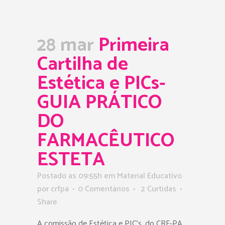
28 mar
Primeira
Cartilha de
Estética e PICs-
GUIA PRÁTICO
DO
FARMACÊUTICO
ESTETA
Postado as 09:55h
em
Material Educativo
por
crfpa
0 Comentários
2
Curtidas
Share
A comissão de Estética e PIC’s, do CRF-PA