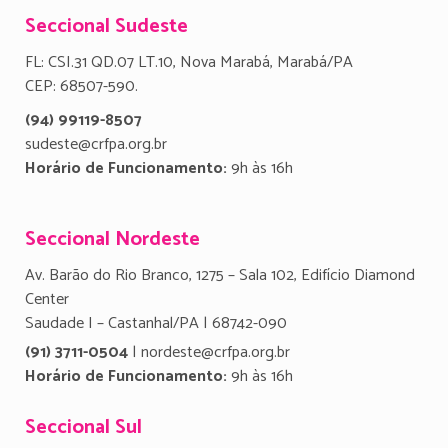
Seccional Sudeste
FL: CSI.31 QD.07 LT.10, Nova Marabá, Marabá/PA
CEP: 68507-590.
(94) 99119-8507
sudeste@crfpa.org.br
Horário de Funcionamento:
9h às 16h
Seccional Nordeste
Av. Barão do Rio Branco, 1275 – Sala 102, Edifício Diamond
Center
Saudade I – Castanhal/PA | 68742-090
(91) 3711-0504
| nordeste@crfpa.org.br
Horário de Funcionamento:
9h às 16h
Seccional Sul