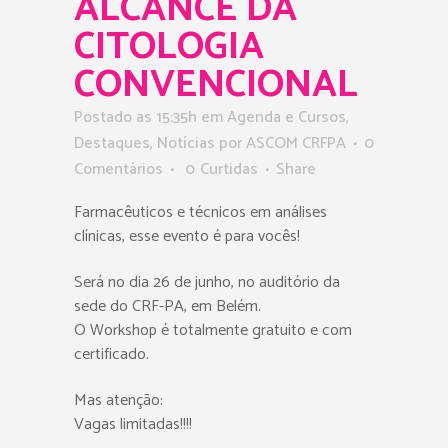
ALCANCE DA
CITOLOGIA
CONVENCIONAL
Postado as 15:35h
em
Agenda e Cursos
,
Destaques
,
Notícias
por
ASCOM CRFPA
0
Comentários
0
Curtidas
Share
Farmacêuticos e técnicos em análises
clínicas, esse evento é para vocês!
Será no dia 26 de junho, no auditório da
sede do CRF-PA, em Belém.
O Workshop é totalmente gratuito e com
certificado.
Mas atenção:
Vagas limitadas!!!!