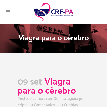
Viagra para o cérebro
09 set
Viagra
para o cérebro
Postado as 11:43h
em Sem categoria
por
crfpa
0 Comentários
0
Curtidas