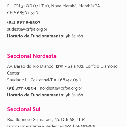
FL: CSI.31 QD.07 LT.10, Nova Marabá, Marabá/PA
CEP: 68507-590.
(94) 99119-8507
sudeste@crfpa.org.br
Horário de Funcionamento:
9h às 16h
Seccional Nordeste
Av. Barão do Rio Branco, 1275 – Sala 102, Edifício Diamond
Center
Saudade I – Castanhal/PA | 68742-090
(91) 3711-0504
| nordeste@crfpa.org.br
Horário de Funcionamento:
9h às 16h
Seccional Sul
Rua Ildonete Guimarães, 33, Qdr 68, Lt 19
Jardim Umuarama – Redenção/PA | 68552-185