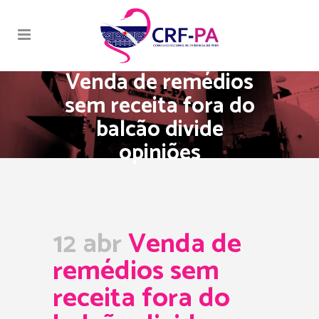
Venda de remédios
sem receita fora do
balcão divide
opiniões
12 abr
Venda de
remédios sem
receita fora do