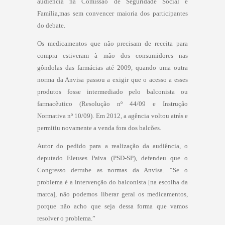
audiência na Comissão de Seguridade Social e
Família,mas sem convencer maioria dos participantes
do debate.
Os medicamentos que não precisam de receita para
compra estiveram à mão dos consumidores nas
gôndolas das farmácias até 2009, quando uma outra
norma da Anvisa passou a exigir que o acesso a esses
produtos fosse intermediado pelo balconista ou
farmacêutico (Resolução nº 44/09 e Instrução
Normativa nº 10/09). Em 2012, a agência voltou atrás e
permitiu novamente a venda fora dos balcões.
Autor do pedido para a realização da audiência, o
deputado Eleuses Paiva (PSD-SP), defendeu que o
Congresso derrube as normas da Anvisa. “Se o
problema é a intervenção do balconista [na escolha da
marca], não podemos liberar geral os medicamentos,
porque não acho que seja dessa forma que vamos
resolver o problema.”