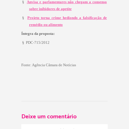
§
Anvisa e parlamentares não chegam a consenso
sobre inibidores de apetite
§
Projeto torna crime hediondo a falsificação de
remédio ou alimento
Íntegra da proposta:
§
PDC-715/2012
Fonte: Agência Câmara de Notícias
Deixe um comentário