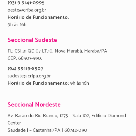
(93) 9 9141-0995
oeste@crfpa.org.br
Horário de Funcionamento:
9h às 16h
Seccional Sudeste
FL: CSI.31 QD.07 LT.10, Nova Marabá, Marabá/PA
CEP: 68507-590.
(94) 99119-8507
sudeste@crfpa.org.br
Horário de Funcionamento:
9h às 16h
Seccional Nordeste
Av. Barão do Rio Branco, 1275 – Sala 102, Edifício Diamond
Center
Saudade I – Castanhal/PA | 68742-090