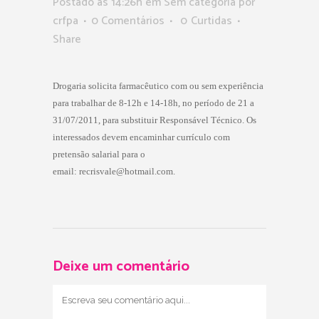
Postado as 14:26h
em Sem categoria
por
crfpa
0 Comentários
0
Curtidas
Share
Drogaria solicita farmacêutico com ou sem experiência
para trabalhar de 8-12h e 14-18h, no período de 21 a
31/07/2011, para substituir Responsável Técnico. Os
interessados devem encaminhar currículo com
pretensão salarial para o
email: recrisvale
@hotmail.com
.
Deixe um comentário