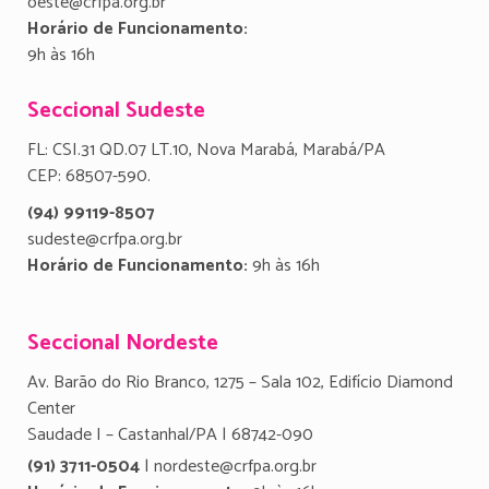
oeste@crfpa.org.br
Horário de Funcionamento:
9h às 16h
Seccional Sudeste
FL: CSI.31 QD.07 LT.10, Nova Marabá, Marabá/PA
CEP: 68507-590.
(94) 99119-8507
sudeste@crfpa.org.br
Horário de Funcionamento:
9h às 16h
Seccional Nordeste
Av. Barão do Rio Branco, 1275 – Sala 102, Edifício Diamond
Center
Saudade I – Castanhal/PA | 68742-090
(91) 3711-0504
| nordeste@crfpa.org.br