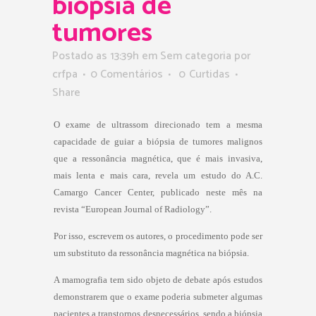
biópsia de
tumores
Postado as 13:39h
em Sem categoria
por
crfpa
0 Comentários
0
Curtidas
Share
O exame de ultrassom direcionado tem a mesma
capacidade de guiar a biópsia de tumores malignos
que a ressonância magnética, que é mais invasiva,
mais lenta e mais cara, revela um estudo do A.C.
Camargo Cancer Center, publicado neste mês na
revista “European Journal of Radiology”.
Por isso, escrevem os autores, o procedimento pode ser
um substituto da ressonância magnética na biópsia.
A mamografia tem sido objeto de debate após estudos
demonstrarem que o exame poderia submeter algumas
pacientes a transtornos desnecessários, sendo a biópsia