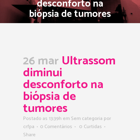
desconforto na
biópsia de tumores
26 mar
Ultrassom
diminui
desconforto na
biópsia de
tumores
Postado as 13:39h
em Sem categoria
por
crfpa
0 Comentários
0
Curtidas
Share