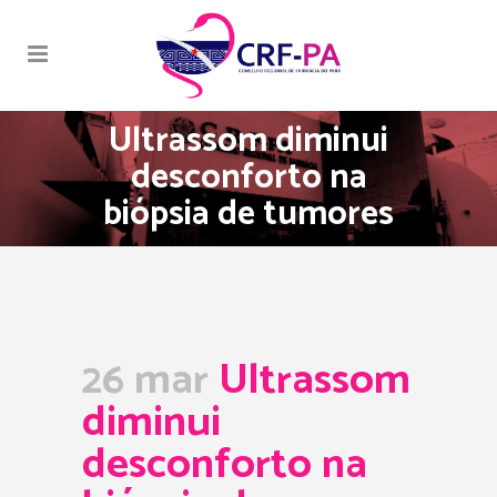
Ultrassom diminui
desconforto na
biópsia de tumores
26 mar
Ultrassom
diminui
desconforto na