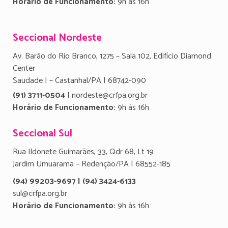
Horário de Funcionamento:
9h às 16h
Seccional Nordeste
Av. Barão do Rio Branco, 1275 – Sala 102, Edifício Diamond
Center
Saudade I – Castanhal/PA | 68742-090
(91) 3711-0504
| nordeste@crfpa.org.br
Horário de Funcionamento:
9h às 16h
Seccional Sul
Rua Ildonete Guimarães, 33, Qdr 68, Lt 19
Jardim Umuarama – Redenção/PA | 68552-185
(94) 99203-9697 | (94) 3424-6133
sul@crfpa.org.br
Horário de Funcionamento:
9h às 16h