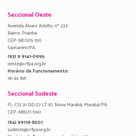
Seccional Oeste
Avenida Álvaro Adolfo, nº 233
Bairro: Prainha
CEP: 68.005-150
Santarém/PA
(93) 9 9141-0995
oeste@crfpa.org.br
Horário de Funcionamento:
9h às 16h
Seccional Sudeste
FL: CSI.31 QD.07 LT.10, Nova Marabá, Marabá/PA
CEP: 68507-590.
(94) 99119-8507
sudeste@crfpa.org.br