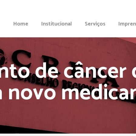
Home
Institucional
Serviços
Impren
to de câncer 
a novo medica