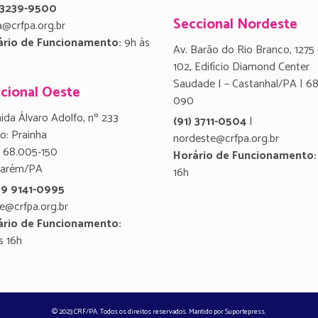
) 3239-9500
Seccional Nordeste
a@crfpa.org.br
ário de Funcionamento:
9h às
Av. Barão do Rio Branco, 1275 
102, Edifício Diamond Center
Saudade I – Castanhal/PA | 6
cional Oeste
090
ida Álvaro Adolfo, nº 233
(91) 3711-0504
|
ro: Prainha
nordeste@crfpa.org.br
 68.005-150
Horário de Funcionamento:
tarém/PA
16h
 9 9141-0995
e@crfpa.org.br
ário de Funcionamento:
s 16h
© 2023 CRF/PA. Todos os direitos reservados. Mantido por
Suportepress
.