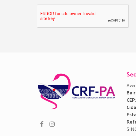
Se
Aven
Bair
CEP
Cid
Est
Refe
SIN