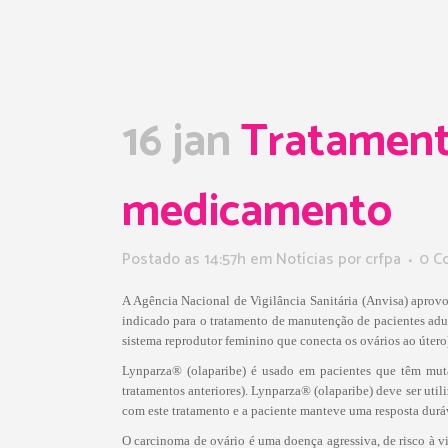
16 jan
Tratamento
medicamento
Postado as 14:57h
em
Notícias
por
crfpa
0 C
A Agência Nacional de Vigilância Sanitária (Anvisa) apro
indicado para o tratamento de manutenção de pacientes adul
sistema reprodutor feminino que conecta os ovários ao úter
Lynparza® (olaparibe) é usado em pacientes que têm mu
tratamentos anteriores). Lynparza® (olaparibe) deve ser u
com este tratamento e a paciente manteve uma resposta durá
O carcinoma de ovário é uma doença agressiva, de risco à v