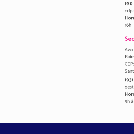
(91
crfp
Hor
16h
Sec
Aven
Bair
CEP:
San
(93)
oest
Hor
9h à