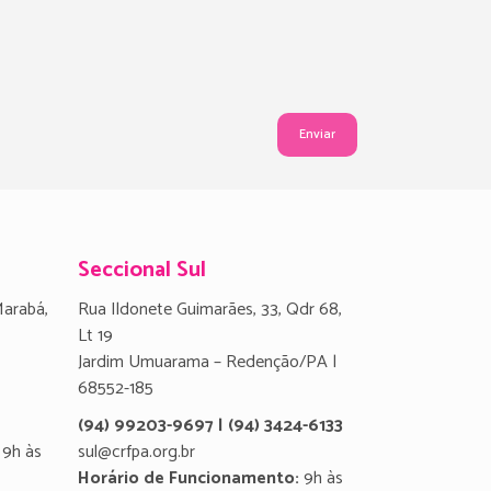
Seccional Sul
Marabá,
Rua Ildonete Guimarães, 33, Qdr 68,
Lt 19
Jardim Umuarama – Redenção/PA |
68552-185
(94) 99203-9697 | (94) 3424-6133
9h às
sul@crfpa.org.br
Horário de Funcionamento:
9h às