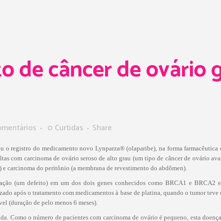
 de câncer de ovário 
omentários
0
Curtidas
Share
vou o registro do medicamento novo Lynparza® (olaparibe), na forma farmacêutica
tas com carcinoma de ovário seroso de alto grau (um tipo de câncer de ovário av
o) e carcinoma do peritônio (a membrana de revestimento do abdômen).
tação (um defeito) em um dos dois genes conhecidos como BRCA1 e BRCA2 e 
tilizado após o tratamento com medicamentos à base de platina, quando o tumor t
vel (duração de pelo menos 6 meses).
ida. Como o número de pacientes com carcinoma de ovário é pequeno, esta doença 