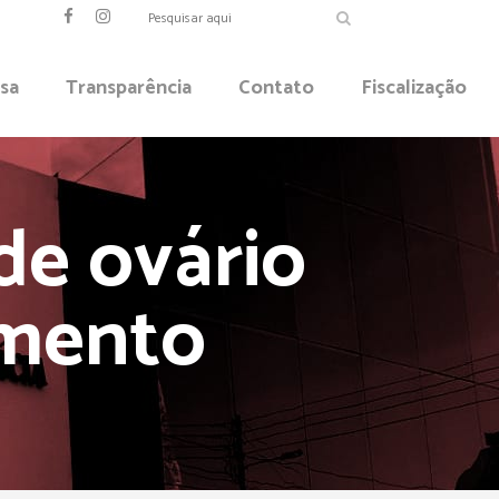
sa
Transparência
Contato
Fiscalização
de ovário
mento