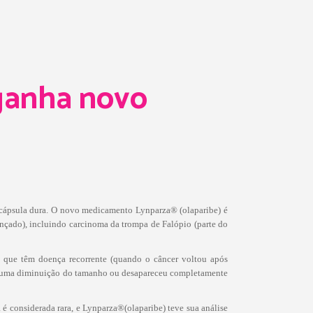
ganha novo
 cápsula dura. O novo medicamento Lynparza® (olaparibe) é
ançado), incluindo carcinoma da trompa de Falópio (parte do
que têm doença recorrente (quando o câncer voltou após
eve uma diminuição do tamanho ou desapareceu completamente
é considerada rara, e Lynparza®(olaparibe) teve sua análise