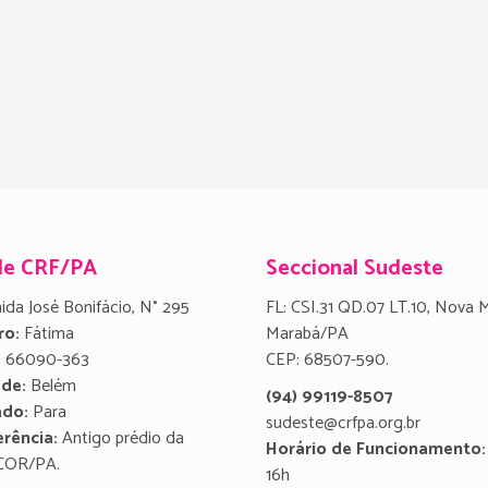
de CRF/PA
Seccional Sudeste
ida José Bonifácio, N° 295
FL: CSI.31 QD.07 LT.10, Nova 
ro:
Fátima
Marabá/PA
:
66090-363
CEP: 68507-590.
ade:
Belém
(94) 99119-8507
ado:
Para
sudeste@crfpa.org.br
rência:
Antigo prédio da
Horário de Funcionamento:
COR/PA.
16h