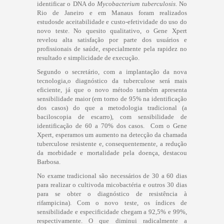
identificar o DNA do
Mycobacterium tuberculosis
. No
Rio de Janeiro e em Manaus foram realizados
estudosde aceitabilidade e custo-efetividade do uso do
novo teste. No quesito qualitativo, o Gene Xpert
revelou alta satisfação por parte dos usuários e
profissionais de saúde, especialmente pela rapidez no
resultado e simplicidade de execução.
Segundo o secretário, com a implantação da nova
tecnologia,o diagnóstico da tuberculose será mais
eficiente, já que o novo método também apresenta
sensibilidade maior (em torno de 95% na identificação
dos casos) do que a metodologia tradicional (a
baciloscopia de escarro), com sensibilidade de
identificação de 60 a 70% dos casos. Com o Gene
Xpert, esperamos um aumento na detecção da chamada
tuberculose resistente e, consequentemente, a redução
da morbidade e mortalidade pela doença, destacou
Barbosa.
No exame tradicional são necessários de 30 a 60 dias
para realizar o cultivoda micobactéria e outros 30 dias
para se obter o diagnóstico de resistência à
rifampicina). Com o novo teste, os índices de
sensibilidade e especificidade chegam a 92,5% e 99%,
respectivamente. O que diminui radicalmente a