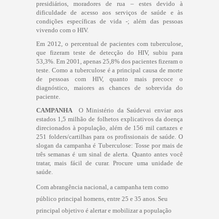
presidiários, moradores de rua – estes devido à
dificuldade de acesso aos serviços de saúde e às
condições específicas de vida -; além das pessoas
vivendo com o HIV.
Em 2012, o percentual de pacientes com tuberculose,
que fizeram teste de detecção do HIV, subiu para
53,3%. Em 2001, apenas 25,8% dos pacientes fizeram o
teste. Como a tuberculose é a principal causa de morte
de pessoas com HIV, quanto mais precoce o
diagnóstico, maiores as chances de sobrevida do
paciente.
CAMPANHA
 O Ministério da Saúdevai enviar aos
estados 1,5 milhão de folhetos explicativos da doença
direcionados à população, além de 156 mil cartazes e
251 folders/cartilhas para os profissionais de saúde. O
slogan da campanha é Tuberculose: Tosse por mais de
três semanas é um sinal de alerta. Quanto antes você
tratar, mais fácil de curar. Procure uma unidade de
saúde.
Com abrangência nacional, a campanha tem como
público principal homens, entre 25 e 35 anos. Seu
principal objetivo é alertar e mobilizar a população