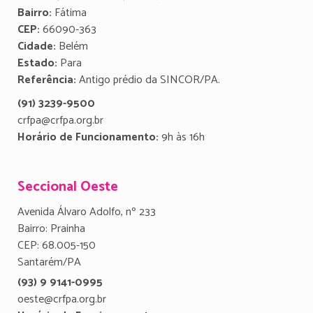
Bairro:
Fátima
CEP:
66090-363
Cidade:
Belém
Estado:
Para
Referência:
Antigo prédio da SINCOR/PA.
(91) 3239-9500
crfpa@crfpa.org.br
Horário de Funcionamento:
9h às 16h
Seccional Oeste
Avenida Álvaro Adolfo, nº 233
Bairro: Prainha
CEP: 68.005-150
Santarém/PA
(93) 9 9141-0995
oeste@crfpa.org.br