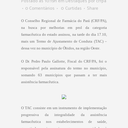
Postado as 10:19h
em
Destaques
por
crfpa
0 Comentários
0
Curtidas
Share
O Conselho Regional de Farmácia do Pará (CRF/PA),
na busca por melhorias em prol da categoria
farmacêutica do estado assinou, na tarde do dia 17.10,
mais um Termo de Ajustamento de Conduta (TAC) –
dessa vez no município de Óbidos, na região Oeste.
O Dr. Pedro Paulo Gallotte, Fiscal do CRF/PA, foi o
responsável pela assinatura do termo no município,
somando 63 municípios que passam a ter mais
assistência farmacêutica.
O TAC consiste em um instrumento de implementação
progressiva da integralidade da assistência
farmacêutica nos estabelecimentos de saúde,