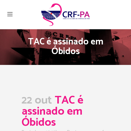
TAC é assinado em
Óbidos
22 out
TAC é
assinado em
Óbidos