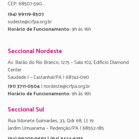
CEP: 68507-590.
(94) 99119-8507
sudeste@crfpa.org.br
Horário de Funcionamento:
9h às 16h
Seccional Nordeste
Av. Barão do Rio Branco, 1275 – Sala 102, Edifício Diamond
Center
Saudade I – Castanhal/PA | 68742-090
(91) 3711-0504
| nordeste@crfpa.org.br
Horário de Funcionamento:
9h às 16h
Seccional Sul
Rua Ildonete Guimarães, 33, Qdr 68, Lt 19
Jardim Umuarama – Redenção/PA | 68552-185
(94) 99203-9697 | (94) 3424-6133