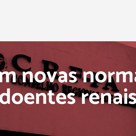
m novas norm
doentes renai