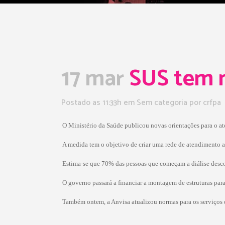
17 mar
SUS tem n
Postado as 11:33h
em Sem categoria
por
crfpa
O Ministério da Saúde publicou novas orientações para o at
A medida tem o objetivo de criar uma rede de atendimento a
Estima-se que 70% das pessoas que começam a diálise desc
O governo passará a financiar a montagem de estruturas par
Também ontem, a Anvisa atualizou normas para os serviços de