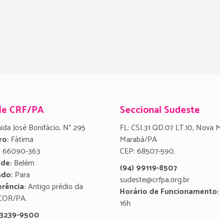
de CRF/PA
Seccional Sudeste
ida José Bonifácio, N° 295
FL: CSI.31 QD.07 LT.10, Nova 
ro:
Fátima
Marabá/PA
:
66090-363
CEP: 68507-590.
ade:
Belém
(94) 99119-8507
ado:
Para
sudeste@crfpa.org.br
rência:
Antigo prédio da
Horário de Funcionamento:
COR/PA.
16h
) 3239-9500