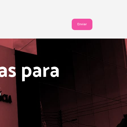
as para
s