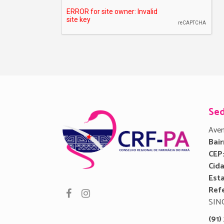
Se
Aven
Bair
CEP
Cid
Est
Refe
SIN
(91