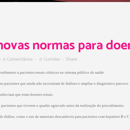
ovas normas para doen
0 Comentários
0
Curtidas
Share
endimento a pacientes renais crônicos no sistema público de saúde.
os pacientes que ainda não necessitam de diálises e ampliar o diagnóstico precoce.
onheciam que eram doentes renais.
a pacientes que tiverem o quadro agravado antes da realização do procedimento.
 diálise, como o uso de materiais descartáveis para pacientes com hepatites B e C