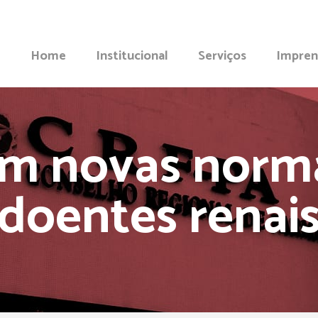
Home
Institucional
Serviços
Impren
m novas norm
doentes renai