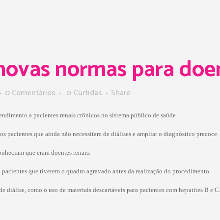
ovas normas para doen
0 Comentários
0
Curtidas
Share
endimento a pacientes renais crônicos no sistema público de saúde.
os pacientes que ainda não necessitam de diálises e ampliar o diagnóstico precoce.
onheciam que eram doentes renais.
a pacientes que tiverem o quadro agravado antes da realização do procedimento.
 diálise, como o uso de materiais descartáveis para pacientes com hepatites B e C