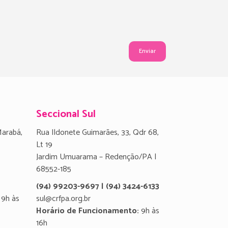
Seccional Sul
Marabá,
Rua Ildonete Guimarães, 33, Qdr 68,
Lt 19
Jardim Umuarama – Redenção/PA |
68552-185
(94) 99203-9697 | (94) 3424-6133
9h às
sul@crfpa.org.br
Horário de Funcionamento:
9h às
16h