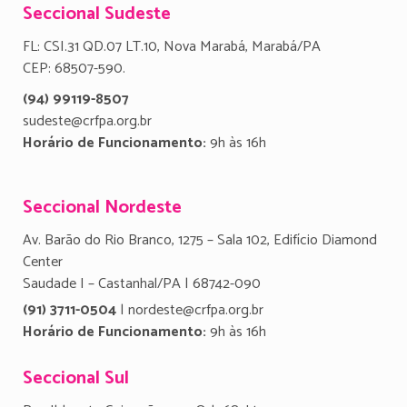
Seccional Sudeste
FL: CSI.31 QD.07 LT.10, Nova Marabá, Marabá/PA
CEP: 68507-590.
(94) 99119-8507
sudeste@crfpa.org.br
Horário de Funcionamento:
9h às 16h
Seccional Nordeste
Av. Barão do Rio Branco, 1275 – Sala 102, Edifício Diamond
Center
Saudade I – Castanhal/PA | 68742-090
(91) 3711-0504
| nordeste@crfpa.org.br
Horário de Funcionamento:
9h às 16h
Seccional Sul