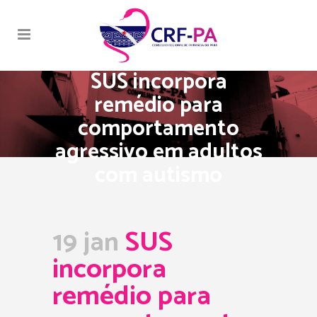
SUS incorpora
remédio para
comportamento
agressivo em adultos
com autismo
19 jan
SUS
incorpora
remédio para