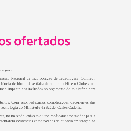
os ofertados
o o país
issão Nacional de Incorporação de Tecnologias (Conitec),
ncia de biotinidase (falta de vitamina H), e o Clobetasol,
 que o impacto das inclusões no orçamento do ministério para
atuitos. Com isso, reduzimos complicações decorrentes das
e Tecnologia do Ministério da Saúde, Carlos Gadelha.
ente, no mercado, existem outros medicamentos usados para a
resentarem evidências comprovadas de eficácia em relação ao