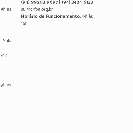
(94) 99203-9697 | (94) 3424-6133
9h às
sul@crfpa.org.br
Horário de Funcionamento:
9h às
16h
– Sala
8742-
9h às