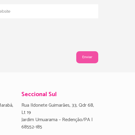
Seccional Sul
Marabá,
Rua Ildonete Guimarães, 33, Qdr 68,
Lt 19
Jardim Umuarama – Redenção/PA |
68552-185