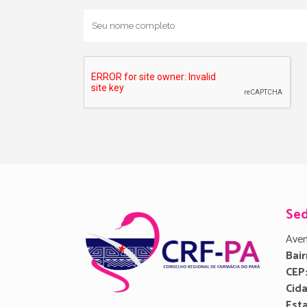
Se
Aven
Bair
CEP
Cid
Est