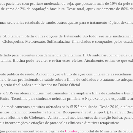
 aos pacientes com psoríase moderada, ou seja, que possuem mais de 10% da pele
 de cerca de 2% da população brasileira. Desse total, aproximadamente de 80% d
as secretarias estaduais de saúde, outros quatro para o tratamento tópico: dexamet
 , o SUS também oferta outras opções de tratamento. Ao todo, são sete medicamen
  Ciclosporina, Metotrexato, Sulfassalazina  financiados e comprados pelos esta
fertado para pacientes com deficiência de vitamina H. Os sintomas, como perda de f
 vitamina Biotina pode reverter e evitar esses efeitos. Atualmente, estima-se que
de pública de saúde. A incorporação é fruto de ação conjunta entre as secretarias
ra orientar profissionais da saúde sobre a linha de cuidados e o tratamento ade
s, serão finalizados e publicados no Diário Oficial.
s, o SUS vai oferecer outros medicamentos para ampliar a linha de cuidados a três d
têmica, Tacrolimo para síndrome nefrótica primária, e Naproxeno para espondilite a
o de medicamentos gratuitos ofertados pelo SUS à população. Desde 2010, o núme
entos foram incorporados na Rename: Boceprevir (hepatite tipo C), Telaprevir (he
ém da Biotina e do Clobetasol. A lista inclui medicamentos da atenção básica, para
s incorporações e criações de protocolos clínicos e diretrizes terapêuticas.
ogias podem ser encontradas na página da
Conitec
, no portal do Ministério da Saúde