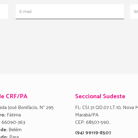
de CRF/PA
Seccional Sudeste
ida José Bonifácio, N° 295
FL: CSI.31 QD.07 LT.10, Nova 
ro:
Fátima
Marabá/PA
:
66090-363
CEP: 68507-590.
ade:
Belém
(94) 99119-8507
ado:
Para