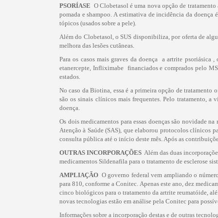
PSORÍASE
 O Clobetasol é uma nova opção de tratamento
pomada e shampoo. A estimativa de incidência da doença é
tópicos (usados sobre a pele).
Além do Clobetasol, o SUS disponibiliza, por oferta de algum
melhora das lesões cutâneas.
Para os casos mais graves da doença  a artrite psoriásica
etanercepte, Infliximabe  financiados e comprados pelo MS
estados.
No caso da Biotina, essa é a primeira opção de tratamento o
são os sinais clínicos mais frequentes. Pelo tratamento, a
doença.
Os dois medicamentos para essas doenças são novidade na re
Atenção à Saúde (SAS), que elaborou protocolos clínicos pa
consulta pública até o início deste mês. Após as contribuiçõe
OUTRAS INCORPORAÇÕES
 Além das duas incorporaçõe
medicamentos Sildenafila para o tratamento de esclerose sis
AMPLIAÇÃO
 O governo federal vem ampliando o númer
para 810, conforme a Conitec. Apenas este ano, dez medicam
cinco biológicos para o tratamento da artrite reumatóide, al
novas tecnologias estão em análise pela Conitec para possívei
Informações sobre a incorporação destas e de outras tecnol