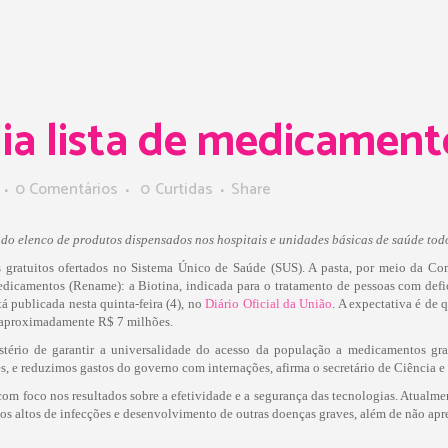
a lista de medicament
0 Comentários
0
Curtidas
Share
do elenco de produtos dispensados nos hospitais e unidades básicas de saúde tod
gratuitos ofertados no Sistema Único de Saúde (SUS). A pasta, por meio da Com
icamentos (Rename): a Biotina, indicada para o tratamento de pessoas com deficiê
á publicada nesta quinta-feira (4), no
Diário Oficial da União
. A expectativa é de
de aproximadamente R$ 7 milhões.
stério de garantir a universalidade do acesso da população a medicamentos gr
es, e reduzimos gastos do governo com internações, afirma o secretário de Ciência 
com foco nos resultados sobre a efetividade e a segurança das tecnologias. Atualm
cos altos de infecções e desenvolvimento de outras doenças graves, além de não ap