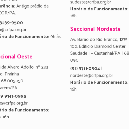
sudeste@crfpa.org.br
rência:
Antigo prédio da
Horário de Funcionamento:
COR/PA.
16h
) 3239-9500
Seccional Nordeste
a@crfpa.org.br
ário de Funcionamento:
9h às
Av. Barão do Rio Branco, 1275 
102, Edifício Diamond Center
Saudade I – Castanhal/PA | 6
cional Oeste
090
ida Álvaro Adolfo, nº 233
(91) 3711-0504
|
ro: Prainha
nordeste@crfpa.org.br
 68.005-150
Horário de Funcionamento:
tarém/PA
16h
 9 9141-0995
e@crfpa.org.br
ário de Funcionamento:
s 16h