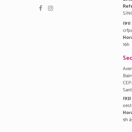
Refe
SIN
(91
crfp
Hor
16h
Sec
Aven
Bair
CEP:
San
(93)
oest
Hor
9h à