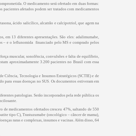
 comprometida. O medicamento será ofertado em duas formas:
os pacientes afetados podem ser tratados com medicamentos
asona, ácido salicílico, alcatrão e calcipotriol, que agem na
tos, em 13 diferentes apresentações. São eles: adalimumabe,
dos – e o leflunomida  financiado pelo MS e comprado pelos
orça muscular, sonolência, convulsões e falta de equilíbrio,
 existam aproximadamente 3.200 pacientes no Brasil com essa
 de Ciência, Tecnologia e Insumos Estratégicos (SCTIE) e de
quado para essas doenças no SUS. Os documentos estiveram em
iferentes patologias. Serão incorporados pela rede pública os
ncilosante.
ro de medicamentos ofertados cresceu 47%, saltando de 550
patite tipo C), Trastuzumabe (oncológico – câncer de mama),
 doenças raras e complexas, insumos e vacinas. Além disso, 64
.