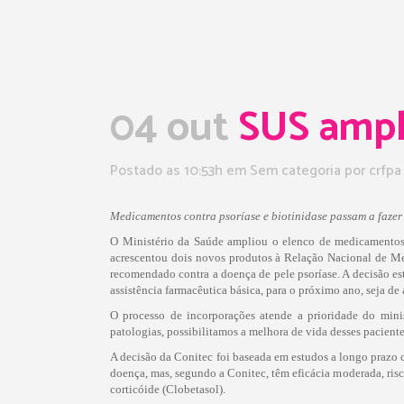
04 out
SUS ampli
Postado as 10:53h
em Sem categoria
por
crfpa
Medicamentos contra psoríase e biotinidase passam a fazer 
O Ministério da Saúde ampliou o elenco de medicamentos 
acrescentou dois novos produtos à Relação Nacional de Med
recomendado contra a doença de pele psoríase. A decisão est
assistência farmacêutica básica, para o próximo ano, seja 
O processo de incorporações atende a prioridade do mini
patologias, possibilitamos a melhora de vida desses pacient
A decisão da Conitec foi baseada em estudos a longo prazo 
doença, mas, segundo a Conitec, têm eficácia moderada, ris
corticóide (Clobetasol).