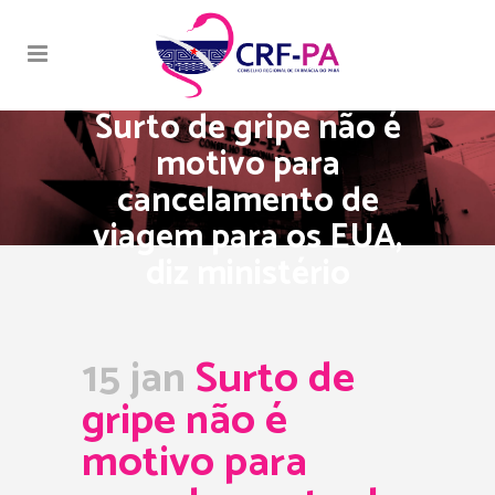
Surto de gripe não é
motivo para
cancelamento de
viagem para os EUA,
diz ministério
15 jan
Surto de
gripe não é
motivo para