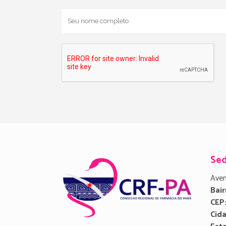
Se
Aven
Bair
CEP
Cid