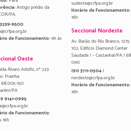
ado:
Para
sudeste@crfpa.org.br
rência:
Antigo prédio da
Horário de Funcionamento:
COR/PA.
16h
) 3239-9500
Seccional Nordeste
a@crfpa.org.br
ário de Funcionamento:
9h às
Av. Barão do Rio Branco, 1275 
102, Edifício Diamond Center
Saudade I – Castanhal/PA | 6
cional Oeste
090
ida Álvaro Adolfo, nº 233
(91) 3711-0504
|
ro: Prainha
nordeste@crfpa.org.br
 68.005-150
Horário de Funcionamento:
tarém/PA
16h
 9 9141-0995
e@crfpa.org.br
ário de Funcionamento:
s 16h