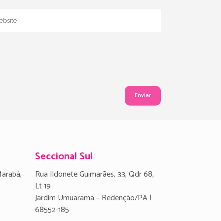
Seccional Sul
Marabá,
Rua Ildonete Guimarães, 33, Qdr 68,
Lt 19
Jardim Umuarama – Redenção/PA |
68552-185