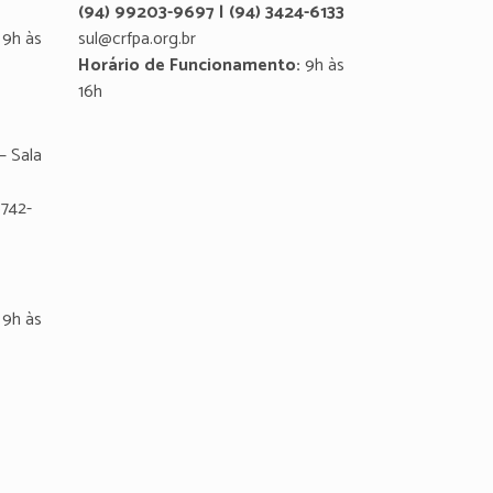
(94) 99203-9697 | (94) 3424-6133
9h às
sul@crfpa.org.br
Horário de Funcionamento:
9h às
16h
– Sala
8742-
9h às