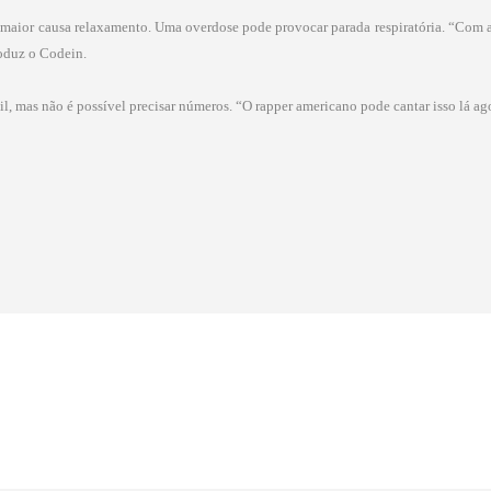
 maior causa relaxamento. Uma overdose pode provocar parada respiratória. “Com 
roduz o Codein.
il, mas não é possível precisar números. “O rapper americano pode cantar isso lá ag