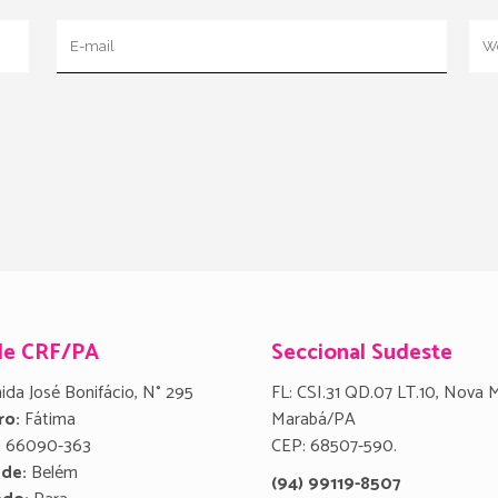
de CRF/PA
Seccional Sudeste
ida José Bonifácio, N° 295
FL: CSI.31 QD.07 LT.10, Nova 
ro:
Fátima
Marabá/PA
:
66090-363
CEP: 68507-590.
ade:
Belém
(94) 99119-8507