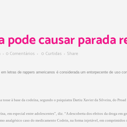
 pode causar parada re
a
0 Comentários
0
Curtidas
Share
dos em letras de rappers americanos é considerada um entorpecente de uso
a tosse à base da codeína, segundo o psiquiatra Dartiu Xavier da Silveira, do Proa
na, em especial entre adolescentes”, diz. “A descoberta dos efeitos da droga em ger
como analgésico caso do medicamento Codein, na forma injetável, em comprimidos o