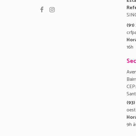
Est
Refe
SIN
(91
crfp
Hor
16h
Sec
Aven
Bair
CEP:
San
(93)
oest
Hor
9h à