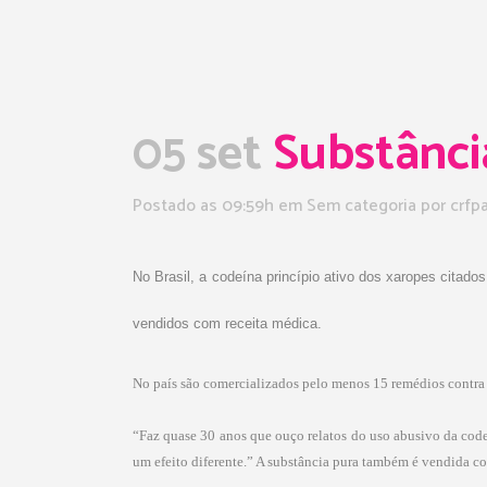
05 set
Substância
Postado as 09:59h
em Sem categoria
por
crfp
No Brasil, a codeína princípio ativo dos xaropes cita
vendidos com receita médica.
No país são comercializados pelo menos 15 remédios contra 
“Faz quase 30 anos que ouço relatos do uso abusivo da codeí
um efeito diferente.” A substância pura também é vendida 