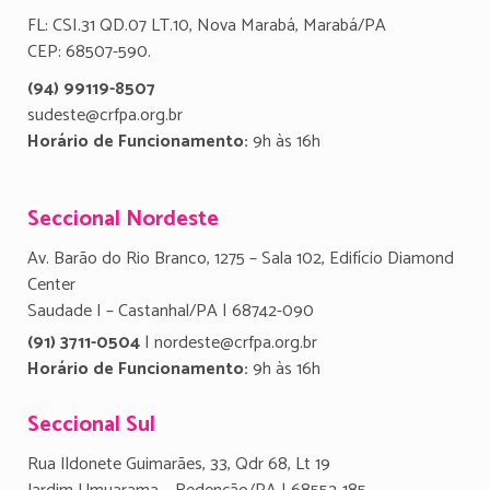
FL: CSI.31 QD.07 LT.10, Nova Marabá, Marabá/PA
CEP: 68507-590.
(94) 99119-8507
sudeste@crfpa.org.br
Horário de Funcionamento:
9h às 16h
Seccional Nordeste
Av. Barão do Rio Branco, 1275 – Sala 102, Edifício Diamond
Center
Saudade I – Castanhal/PA | 68742-090
(91) 3711-0504
| nordeste@crfpa.org.br
Horário de Funcionamento:
9h às 16h
Seccional Sul
Rua Ildonete Guimarães, 33, Qdr 68, Lt 19