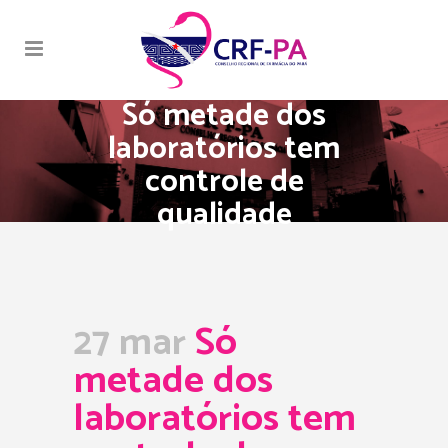
Só metade dos
laboratórios tem
controle de
qualidade
27 mar
Só
metade dos
laboratórios tem