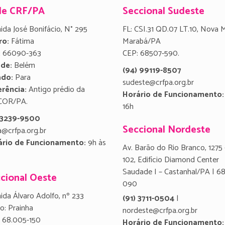
de CRF/PA
Seccional Sudeste
ida José Bonifácio, N° 295
FL: CSI.31 QD.07 LT.10, Nova 
ro:
Fátima
Marabá/PA
:
66090-363
CEP: 68507-590.
ade:
Belém
(94) 99119-8507
ado:
Para
sudeste@crfpa.org.br
rência:
Antigo prédio da
Horário de Funcionamento:
COR/PA.
16h
) 3239-9500
Seccional Nordeste
a@crfpa.org.br
ário de Funcionamento:
9h às
Av. Barão do Rio Branco, 1275 
102, Edifício Diamond Center
Saudade I – Castanhal/PA | 6
cional Oeste
090
ida Álvaro Adolfo, nº 233
(91) 3711-0504
|
ro: Prainha
nordeste@crfpa.org.br
 68.005-150
Horário de Funcionamento: