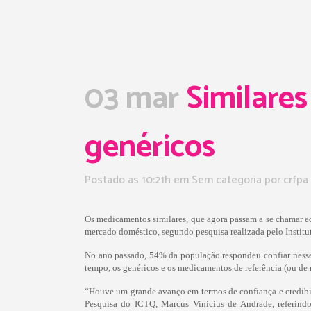
03 mar
Similares
genéricos
Postado as 10:21h
em Sem categoria
por
crfpa
Os medicamentos similares, que agora passam a se chamar e
mercado doméstico, segundo pesquisa realizada pelo Institu
No ano passado, 54% da população respondeu confiar nesse
tempo, os genéricos e os medicamentos de referência (ou de 
“Houve um grande avanço em termos de confiança e credibili
Pesquisa do ICTQ, Marcus Vinicius de Andrade, referind