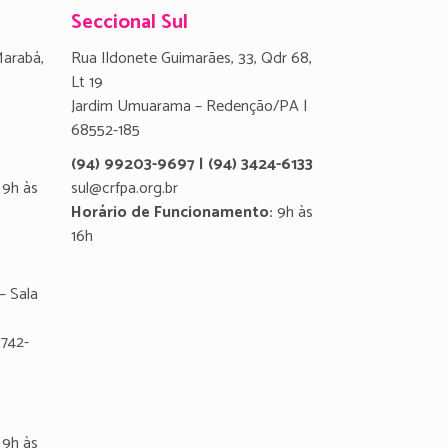
Seccional Sul
Marabá,
Rua Ildonete Guimarães, 33, Qdr 68,
Lt 19
Jardim Umuarama – Redenção/PA |
68552-185
(94) 99203-9697 | (94) 3424-6133
9h às
sul@crfpa.org.br
Horário de Funcionamento:
9h às
16h
– Sala
8742-
9h às