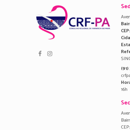
Se
Aven
Bair
CEP
Cid
Est
Refe
SIN
(91
crfp
Hor
16h
Sec
Aven
Bair
CEP: