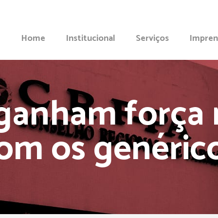
Home
Institucional
Serviços
Impren
 ganham força 
om os genéric