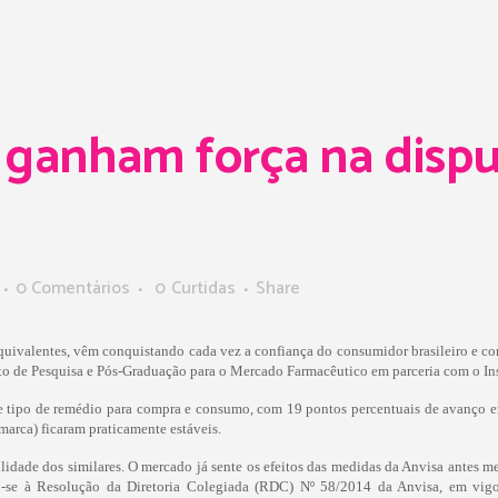
 ganham força na disp
0 Comentários
0
Curtidas
Share
quivalentes, vêm conquistando cada vez a confiança do consumidor brasileiro e co
to de Pesquisa e Pós-Graduação para o Mercado Farmacêutico em parceria com o Ins
 tipo de remédio para compra e consumo, com 19 pontos percentuais de avanço em
marca) ficaram praticamente estáveis.
dade dos similares. O mercado já sente os efeitos das medidas da Anvisa antes m
o-se à Resolução da Diretoria Colegiada (RDC) Nº 58/2014 da Anvisa, em vigor