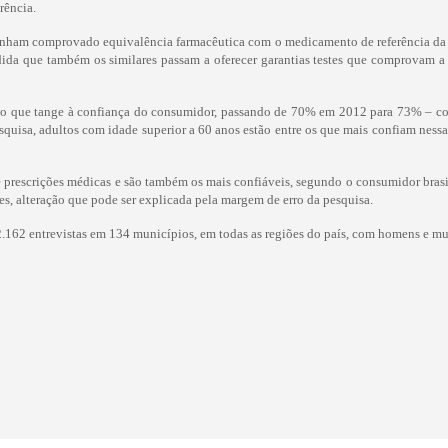
rência.
tenham comprovado equivalência farmacêutica com o medicamento de referência da c
da que também os similares passam a oferecer garantias testes que comprovam a
o que tange à confiança do consumidor, passando de 70% em 2012 para 73% – con
squisa, adultos com idade superior a 60 anos estão entre os que mais confiam ness
 prescrições médicas e são também os mais confiáveis, segundo o consumidor brasi
s, alteração que pode ser explicada pela margem de erro da pesquisa.
2.162 entrevistas em 134 municípios, em todas as regiões do país, com homens e mu