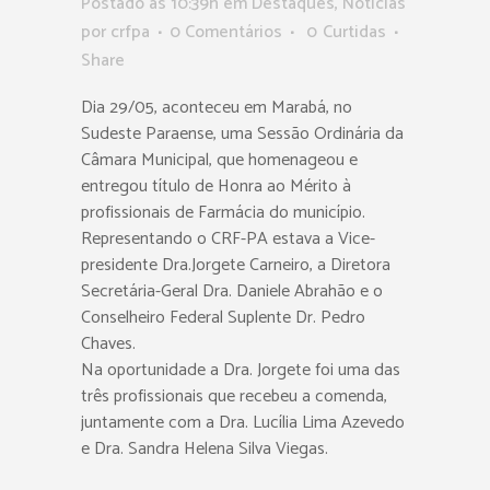
Postado as 10:39h
em
Destaques
,
Notícias
por
crfpa
0 Comentários
0
Curtidas
Share
Dia 29/05, aconteceu em Marabá, no
Sudeste Paraense, uma Sessão Ordinária da
Câmara Municipal, que homenageou e
entregou título de Honra ao Mérito à
profissionais de Farmácia do município.
Representando o CRF-PA estava a Vice-
presidente Dra.Jorgete Carneiro, a Diretora
Secretária-Geral Dra. Daniele Abrahão e o
Conselheiro Federal Suplente Dr. Pedro
Chaves.
Na oportunidade a Dra. Jorgete foi uma das
três profissionais que recebeu a comenda,
juntamente com a Dra. Lucília Lima Azevedo
e Dra. Sandra Helena Silva Viegas.