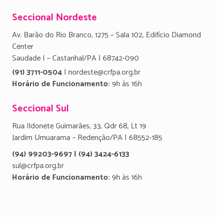
Seccional Nordeste
Av. Barão do Rio Branco, 1275 – Sala 102, Edifício Diamond
Center
Saudade I – Castanhal/PA | 68742-090
(91) 3711-0504
| nordeste@crfpa.org.br
Horário de Funcionamento:
9h às 16h
Seccional Sul
Rua Ildonete Guimarães, 33, Qdr 68, Lt 19
Jardim Umuarama – Redenção/PA | 68552-185
(94) 99203-9697 | (94) 3424-6133
sul@crfpa.org.br
Horário de Funcionamento:
9h às 16h