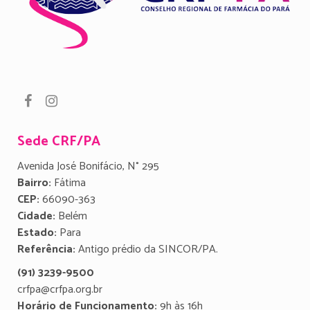
Sede CRF/PA
Avenida José Bonifácio, N° 295
Bairro:
Fátima
CEP:
66090-363
Cidade:
Belém
Estado:
Para
Referência:
Antigo prédio da SINCOR/PA.
(91) 3239-9500
crfpa@crfpa.org.br
Horário de Funcionamento:
9h às 16h