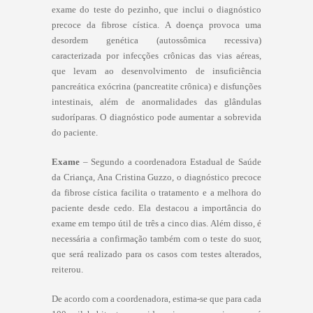
exame do teste do pezinho, que inclui o diagnóstico
precoce da fibrose cística. A doença provoca uma
desordem genética (autossômica recessiva)
caracterizada por infecções crônicas das vias aéreas,
que levam ao desenvolvimento de insuficiência
pancreática exócrina (pancreatite crônica) e disfunções
intestinais, além de anormalidades das glândulas
sudoríparas. O diagnóstico pode aumentar a sobrevida
do paciente.
Exame
– Segundo a coordenadora Estadual de Saúde
da Criança, Ana Cristina Guzzo, o diagnóstico precoce
da fibrose cística facilita o tratamento e a melhora do
paciente desde cedo. Ela destacou a importância do
exame em tempo útil de três a cinco dias. Além disso, é
necessária a confirmação também com o teste do suor,
que será realizado para os casos com testes alterados,
reiterou.
De acordo com a coordenadora, estima-se que para cada