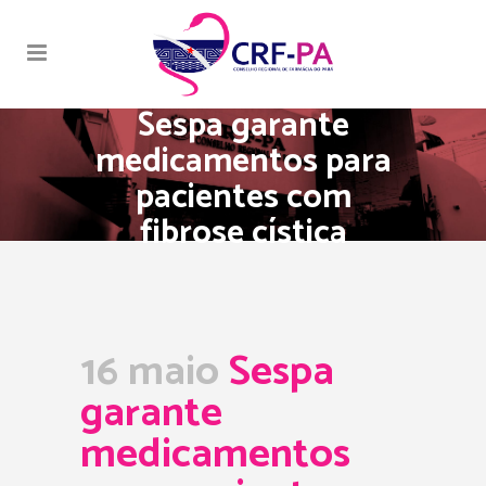
Sespa garante
medicamentos para
pacientes com
fibrose cística
16 maio
Sespa
garante
medicamentos