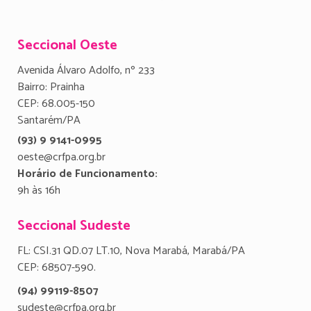
Seccional Oeste
Avenida Álvaro Adolfo, nº 233
Bairro: Prainha
CEP: 68.005-150
Santarém/PA
(93) 9 9141-0995
oeste@crfpa.org.br
Horário de Funcionamento:
9h às 16h
Seccional Sudeste
FL: CSI.31 QD.07 LT.10, Nova Marabá, Marabá/PA
CEP: 68507-590.
(94) 99119-8507
sudeste@crfpa.org.br