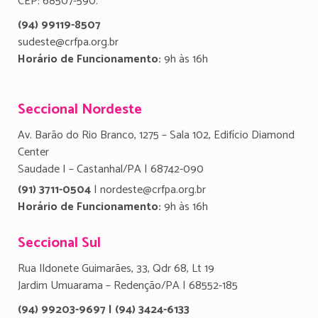
CEP: 68507-590.
(94) 99119-8507
sudeste@crfpa.org.br
Horário de Funcionamento:
9h às 16h
Seccional Nordeste
Av. Barão do Rio Branco, 1275 – Sala 102, Edifício Diamond
Center
Saudade I – Castanhal/PA | 68742-090
(91) 3711-0504
| nordeste@crfpa.org.br
Horário de Funcionamento:
9h às 16h
Seccional Sul
Rua Ildonete Guimarães, 33, Qdr 68, Lt 19
Jardim Umuarama – Redenção/PA | 68552-185
(94) 99203-9697 | (94) 3424-6133