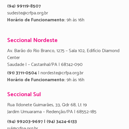
(94) 99119-8507
sudeste@crfpa.org.br
Horário de Funcionamento:
9h às 16h
Seccional Nordeste
Av. Barão do Rio Branco, 1275 – Sala 102, Edifício Diamond
Center
Saudade I – Castanhal/PA | 68742-090
(91) 3711-0504
| nordeste@crfpa.org.br
Horário de Funcionamento:
9h às 16h
Seccional Sul
Rua Ildonete Guimarães, 33, Qdr 68, Lt 19
Jardim Umuarama – Redenção/PA | 68552-185
(94) 99203-9697 | (94) 3424-6133
sul@crfpa.org.br