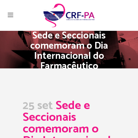
Sede e Seccionais
comemoram o Dia
Internacional do
Farmacêutico
25 set
Sede e
Seccionais
comemoram o