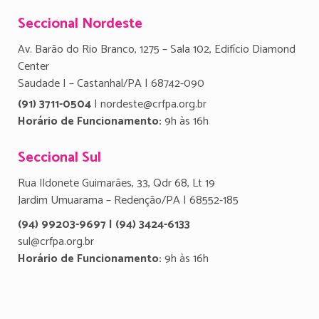
Seccional Nordeste
Av. Barão do Rio Branco, 1275 – Sala 102, Edifício Diamond
Center
Saudade I – Castanhal/PA | 68742-090
(91) 3711-0504
| nordeste@crfpa.org.br
Horário de Funcionamento:
9h às 16h
Seccional Sul
Rua Ildonete Guimarães, 33, Qdr 68, Lt 19
Jardim Umuarama – Redenção/PA | 68552-185
(94) 99203-9697 | (94) 3424-6133
sul@crfpa.org.br
Horário de Funcionamento:
9h às 16h