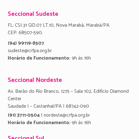
Seccional Sudeste
FL: CSI.31 QD.07 LT.10, Nova Marabá, Marabá/PA
CEP: 68507-590.
(94) 99119-8507
sudeste@crfpa.org.br
Horário de Funcionamento:
9h às 16h
Seccional Nordeste
Av. Barão do Rio Branco, 1275 – Sala 102, Edifício Diamond
Center
Saudade I – Castanhal/PA | 68742-090
(91) 3711-0504
| nordeste@crfpa.org.br
Horário de Funcionamento:
9h às 16h
Seccional Sul