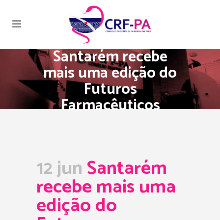
Santarém recebe
mais uma edição do
Futuros
Farmacêuticos
12 jun
Santarém
recebe mais uma
edição do