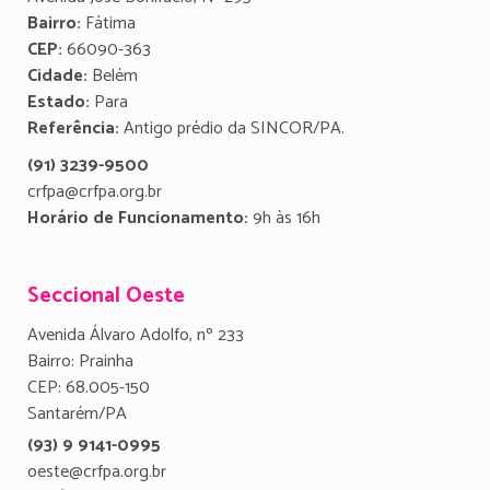
Bairro:
Fátima
CEP:
66090-363
Cidade:
Belém
Estado:
Para
Referência:
Antigo prédio da SINCOR/PA.
(91) 3239-9500
crfpa@crfpa.org.br
Horário de Funcionamento:
9h às 16h
Seccional Oeste
Avenida Álvaro Adolfo, nº 233
Bairro: Prainha
CEP: 68.005-150
Santarém/PA
(93) 9 9141-0995
oeste@crfpa.org.br