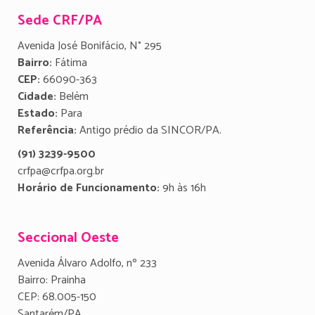
Sede CRF/PA
Avenida José Bonifácio, N° 295
Bairro:
Fátima
CEP:
66090-363
Cidade:
Belém
Estado:
Para
Referência:
Antigo prédio da SINCOR/PA.
(91) 3239-9500
crfpa@crfpa.org.br
Horário de Funcionamento:
9h às 16h
Seccional Oeste
Avenida Álvaro Adolfo, nº 233
Bairro: Prainha
CEP: 68.005-150
Santarém/PA