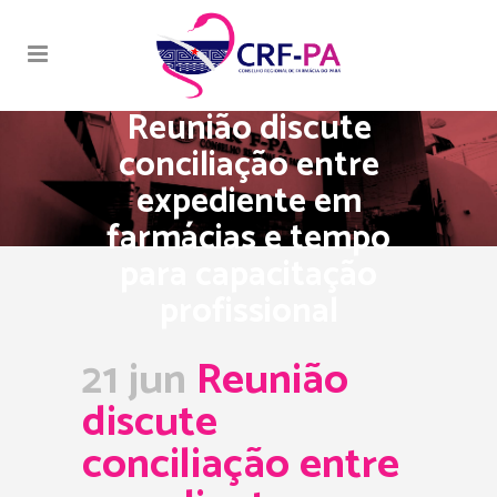
Reunião discute
conciliação entre
expediente em
farmácias e tempo
para capacitação
profissional
21 jun
Reunião
discute
conciliação entre