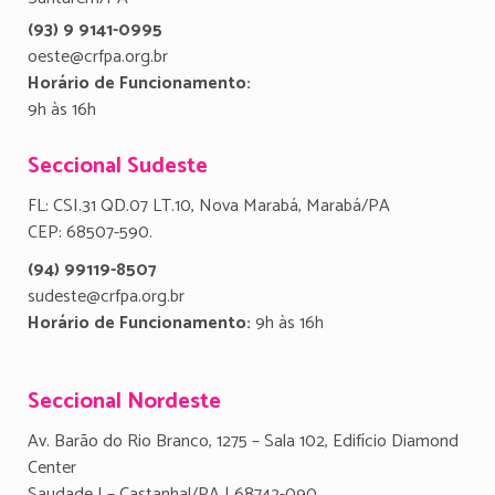
(93) 9 9141-0995
oeste@crfpa.org.br
Horário de Funcionamento:
9h às 16h
Seccional Sudeste
FL: CSI.31 QD.07 LT.10, Nova Marabá, Marabá/PA
CEP: 68507-590.
(94) 99119-8507
sudeste@crfpa.org.br
Horário de Funcionamento:
9h às 16h
Seccional Nordeste
Av. Barão do Rio Branco, 1275 – Sala 102, Edifício Diamond
Center
Saudade I – Castanhal/PA | 68742-090