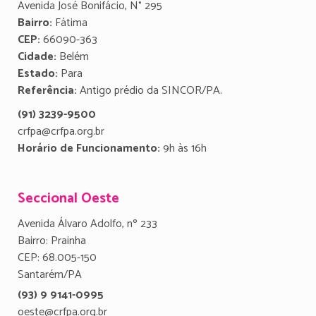
Avenida José Bonifácio, N° 295
Bairro:
Fátima
CEP:
66090-363
Cidade:
Belém
Estado:
Para
Referência:
Antigo prédio da SINCOR/PA.
(91) 3239-9500
crfpa@crfpa.org.br
Horário de Funcionamento:
9h às 16h
Seccional Oeste
Avenida Álvaro Adolfo, nº 233
Bairro: Prainha
CEP: 68.005-150
Santarém/PA
(93) 9 9141-0995
oeste@crfpa.org.br