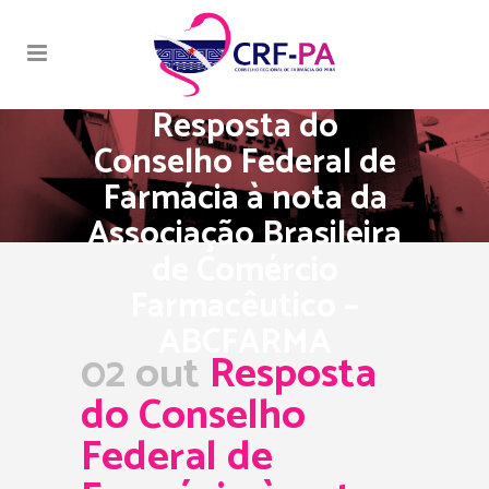
Resposta do
Conselho Federal de
Farmácia à nota da
Associação Brasileira
de Comércio
Farmacêutico –
ABCFARMA
02 out
Resposta
do Conselho
Federal de