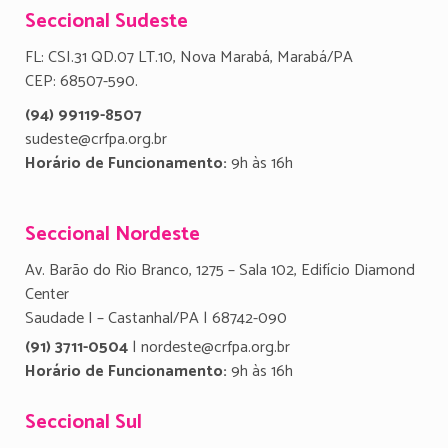
Seccional Sudeste
FL: CSI.31 QD.07 LT.10, Nova Marabá, Marabá/PA
CEP: 68507-590.
(94) 99119-8507
sudeste@crfpa.org.br
Horário de Funcionamento:
9h às 16h
Seccional Nordeste
Av. Barão do Rio Branco, 1275 – Sala 102, Edifício Diamond
Center
Saudade I – Castanhal/PA | 68742-090
(91) 3711-0504
| nordeste@crfpa.org.br
Horário de Funcionamento:
9h às 16h
Seccional Sul