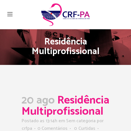
Residência
Multiprofissional
20 ago
Residência
Multiprofissional
Postado as 13:14h
em Sem categoria
por
crfpa
0 Comentários
0
Curtidas