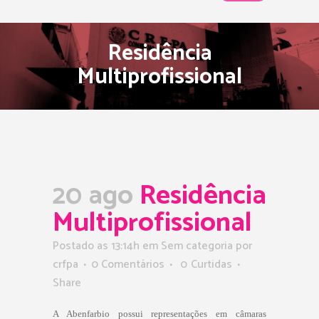
Residência
Multiprofissional
20 ago
Residência
Multiprofissional
Postado as 13:14h
em Sem categoria
por
crfpa
0 Comentários
0
Curtidas
Share
A Abenfarbio possui representações em câmaras