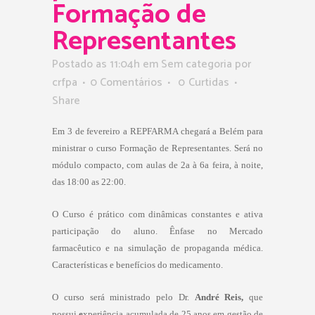
Formação de
Representantes
Postado as 11:04h
em Sem categoria
por
crfpa
0 Comentários
0
Curtidas
Share
Em 3 de fevereiro a REPFARMA chegará a Belém para
ministrar o curso Formação de Representantes. Será no
módulo compacto, com aulas de 2a à 6a feira, à noite,
das 18:00 as 22:00.
O Curso é prático com dinâmicas constantes e ativa
participação do aluno. Ênfase no Mercado
farmacêutico e na simulação de propaganda médica.
Características e benefícios do medicamento.
O curso será ministrado pelo Dr.
André Reis,
que
possui
e
xperiência acumulada de 25 anos em gestão de