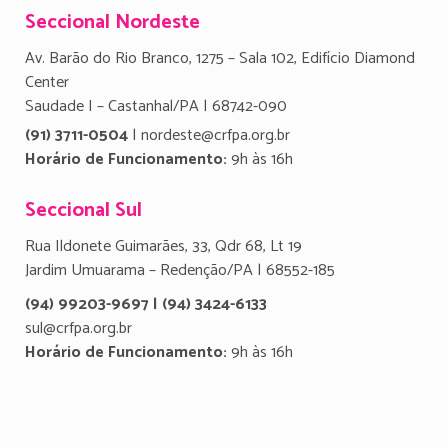
Seccional Nordeste
Av. Barão do Rio Branco, 1275 – Sala 102, Edifício Diamond
Center
Saudade I – Castanhal/PA | 68742-090
(91) 3711-0504
| nordeste@crfpa.org.br
Horário de Funcionamento:
9h às 16h
Seccional Sul
Rua Ildonete Guimarães, 33, Qdr 68, Lt 19
Jardim Umuarama – Redenção/PA | 68552-185
(94) 99203-9697 | (94) 3424-6133
sul@crfpa.org.br
Horário de Funcionamento:
9h às 16h