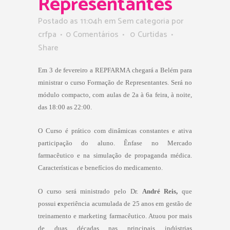
Representantes
Postado as 11:04h
em Sem categoria
por
crfpa
0 Comentários
0
Curtidas
Share
Em 3 de fevereiro a REPFARMA chegará a Belém para
ministrar o curso Formação de Representantes. Será no
módulo compacto, com aulas de 2a à 6a feira, à noite,
das 18:00 as 22:00.
O Curso é prático com dinâmicas constantes e ativa
participação do aluno. Ênfase no Mercado
farmacêutico e na simulação de propaganda médica.
Características e benefícios do medicamento.
O curso será ministrado pelo Dr.
André Reis,
que
possui
e
xperiência acumulada de 25 anos em gestão de
treinamento e marketing farmacêutico. Atuou por mais
de duas décadas nas principais indústrias