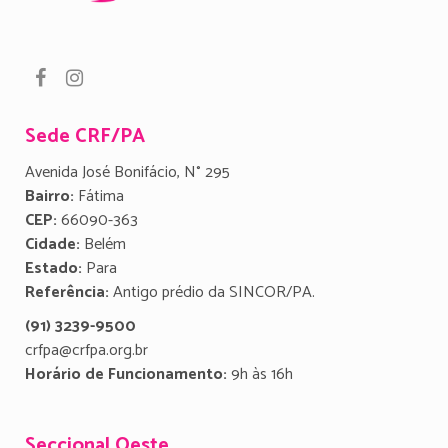
Sede CRF/PA
Avenida José Bonifácio, N° 295
Bairro:
Fátima
CEP:
66090-363
Cidade:
Belém
Estado:
Para
Referência:
Antigo prédio da SINCOR/PA.
(91) 3239-9500
crfpa@crfpa.org.br
Horário de Funcionamento:
9h às 16h
Seccional Oeste