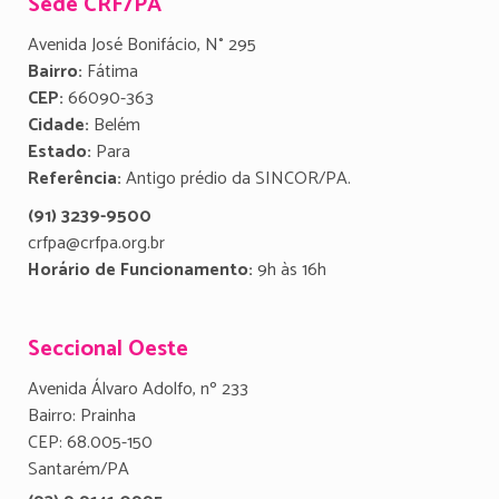
Sede CRF/PA
Avenida José Bonifácio, N° 295
Bairro:
Fátima
CEP:
66090-363
Cidade:
Belém
Estado:
Para
Referência:
Antigo prédio da SINCOR/PA.
(91) 3239-9500
crfpa@crfpa.org.br
Horário de Funcionamento:
9h às 16h
Seccional Oeste
Avenida Álvaro Adolfo, nº 233
Bairro: Prainha
CEP: 68.005-150
Santarém/PA