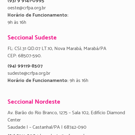
(93) 9 9141-0995
oeste@crfpa.org.br
Horário de Funcionamento:
9h às 16h
Seccional Sudeste
FL: CSI.31 QD.07 LT.10, Nova Marabá, Marabá/PA
CEP: 68507-590.
(94) 99119-8507
sudeste@crfpa.org.br
Horário de Funcionamento:
9h às 16h
Seccional Nordeste
Av. Barão do Rio Branco, 1275 – Sala 102, Edifício Diamond
Center
Saudade I – Castanhal/PA | 68742-090