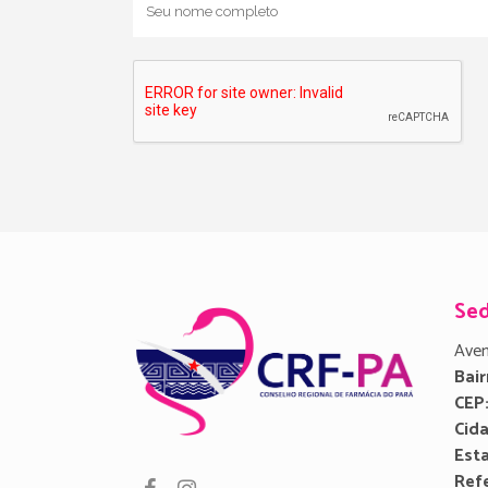
Se
Aven
Bair
CEP
Cid
Est
Refe