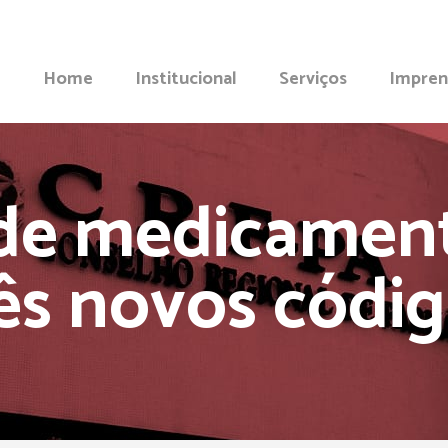
Home
Institucional
Serviços
Impren
 de medicamen
ês novos códi