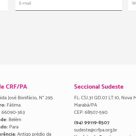
de CRF/PA
Seccional Sudeste
ida José Bonifácio, N° 295
FL: CSI.31 QD.07 LT.10, Nova 
ro:
Fátima
Marabá/PA
:
66090-363
CEP: 68507-590.
ade:
Belém
(94) 99119-8507
ado:
Para
sudeste@crfpa.org.br
rência:
Antigo prédio da