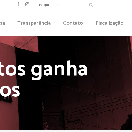
sa
Transparência
Contato
Fiscalização
tos ganha
gos