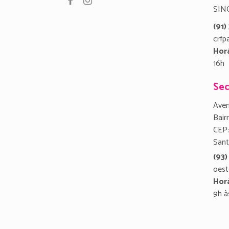
SIN
(91
crfp
Hor
16h
Sec
Aven
Bair
CEP:
San
(93)
oest
Hor
9h à