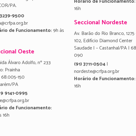
Horário de Funcionamento:
COR/PA.
16h
) 3239-9500
Seccional Nordeste
a@crfpa.org.br
ário de Funcionamento:
9h às
Av. Barão do Rio Branco, 1275 
102, Edifício Diamond Center
Saudade I – Castanhal/PA | 6
cional Oeste
090
ida Álvaro Adolfo, nº 233
(91) 3711-0504
|
ro: Prainha
nordeste@crfpa.org.br
 68.005-150
Horário de Funcionamento:
tarém/PA
16h
 9 9141-0995
e@crfpa.org.br
ário de Funcionamento:
s 16h