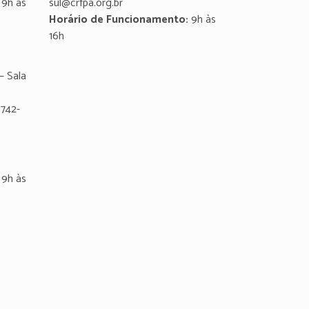
9h às
sul@crfpa.org.br
Horário de Funcionamento:
9h às
16h
– Sala
8742-
9h às