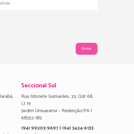
Seccional Sul
Marabá,
Rua Ildonete Guimarães, 33, Qdr 68,
Lt 19
Jardim Umuarama – Redenção/PA |
68552-185
(94) 99203-9697 | (94) 3424-6133