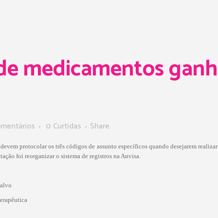
de medicamentos ganha
omentários
0
Curtidas
Share
devem protocolar os três códigos de assunto específicos quando desejarem realizar 
ação foi reorganizar o sistema de registros na Anvisa.
 alvo
erapêutica