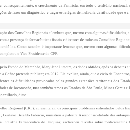
ão e, consequentemente, o crescimento da Farmácia, em todo o território nacional. 
ções de fazer um diagnóstico e traçar estratégias de melhoria da atividade que é a 
ipação dos Conselhos Regionais e lembrou que, mesmo com algumas dificuldades, a a
a com a presença de farmacêuticos fiscais e diretores de todos os Conselhos Region
 atendê-los. Como também é importante lembrar que, mesmo com algumas dificuld
, completou o Vice-Presidente do CFF.
pelo Estado do Maranhão, Mary Jane Limeira, os dados obtidos, após os debates e re
a Cofisc pretende publicar, em 2012. Ela explica, ainda, que o ciclo de Encontros
ntes as dificuldades provocadas pelas grandes extensões territoriais dos Esta
culdades de locomoção, mas também temos os Estados de São Paulo, Minas Gerais e
artilhado, disse.
lho Regional (CRF), apresentaram os principais problemas enfrentados pelos fisc
 Gustavo Beraldo Fabrício, ministrou a palestra A responsabilidade das autarquias
a Indústria Farmacêutica de Pesquisa) esclareceu dúvidas sobre medicamentos fal