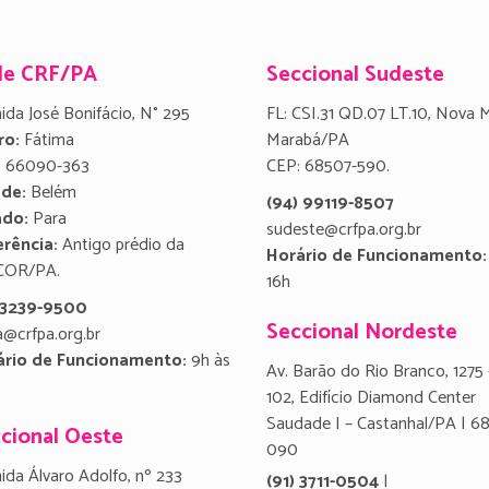
de CRF/PA
Seccional Sudeste
ida José Bonifácio, N° 295
FL: CSI.31 QD.07 LT.10, Nova 
ro:
Fátima
Marabá/PA
:
66090-363
CEP: 68507-590.
ade:
Belém
(94) 99119-8507
ado:
Para
sudeste@crfpa.org.br
rência:
Antigo prédio da
Horário de Funcionamento:
COR/PA.
16h
) 3239-9500
Seccional Nordeste
a@crfpa.org.br
ário de Funcionamento:
9h às
Av. Barão do Rio Branco, 1275 
102, Edifício Diamond Center
Saudade I – Castanhal/PA | 6
cional Oeste
090
ida Álvaro Adolfo, nº 233
(91) 3711-0504
|