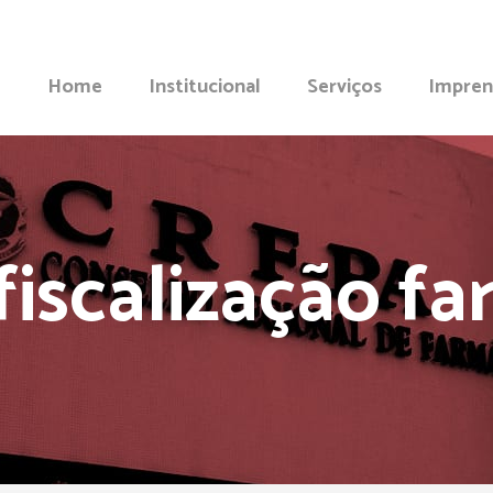
Home
Institucional
Serviços
Impren
fiscalização f