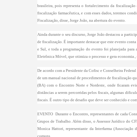
brasileira, pois representa o fortalecimento da fiscalizaç
fiscalização farmacêutica, e com esses dados, teremos condi
Fiscalização, disse, Jorge João, na abertura do evento.
Ainda durante o seu discurso, Jorge João destacou a partic
de fiscalização. É importante destacar que este evento cont
e Sul, e toda a programação do evento foi planejada para
Eletrônica Móvel, que otimiza o processo e gera economia.
De acordo com a Presidente da Cofisc e Conselheira Federal 
de um manual nacional de procedimentos de fiscalização que 
(BA) com o Encontro Norte e Nordeste, onde ficaram evide
distâncias a serem percorridas pelos fiscais, algumas difi
fiscais. É outro tipo de desafio que deve ser conhecido e comp
EVENTO  Durante o Encontro, representantes de cada Conse
Grupos de Trabalho. Além disso, o Assessor Jurídico do CFF,
Monica Hattori, representante da Interfarma (Associação d
comuns.