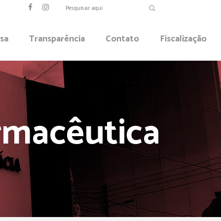
sa
Transparência
Contato
Fiscalização
armacêutica