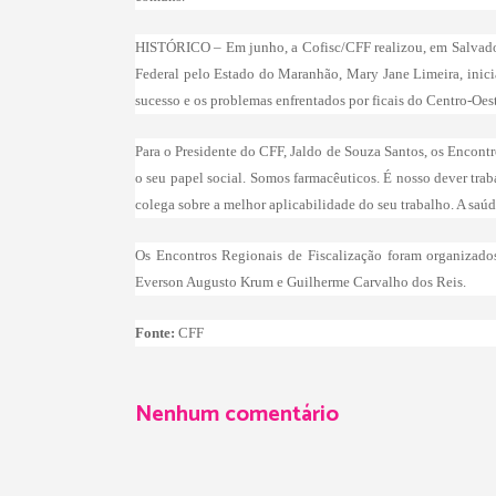
HISTÓRICO – Em junho, a Cofisc/CFF realizou, em Salvador
Federal pelo Estado do Maranhão, Mary Jane Limeira, inicia
sucesso e os problemas enfrentados por ficais do Centro-Oeste
Para o Presidente do CFF, Jaldo de Souza Santos, os Encont
o seu papel social. Somos farmacêuticos. É nosso dever trab
colega sobre a melhor aplicabilidade do seu trabalho. A saúde
Os Encontros Regionais de Fiscalização foram organizados
Everson Augusto Krum e Guilherme Carvalho dos Reis.
Fonte:
CFF
Nenhum comentário