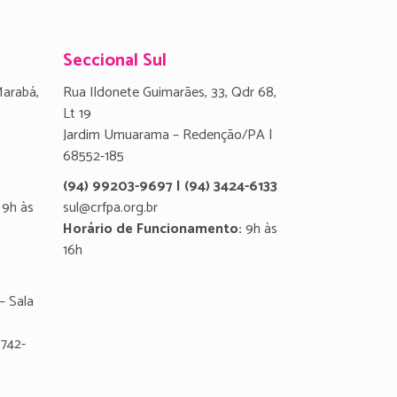
Seccional Sul
Marabá,
Rua Ildonete Guimarães, 33, Qdr 68,
Lt 19
Jardim Umuarama – Redenção/PA |
68552-185
(94) 99203-9697 | (94) 3424-6133
9h às
sul@crfpa.org.br
Horário de Funcionamento:
9h às
16h
– Sala
8742-