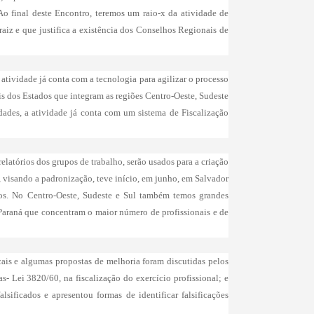
Ao final deste Encontro, teremos um raio-x da atividade de
raiz e que justifica a existência dos Conselhos Regionais de
tividade já conta com a tecnologia para agilizar o processo
ais dos Estados que integram as regiões Centro-Oeste, Sudeste
ades, a atividade já conta com um sistema de Fiscalização
latórios dos grupos de trabalho, serão usados para a criação
, visando a padronização, teve início, em junho, em Salvador
dos. No Centro-Oeste, Sudeste e Sul também temos grandes
 Paraná que concentram o maior número de profissionais e de
ais e algumas propostas de melhoria foram discutidas pelos
- Lei 3820/60, na fiscalização do exercício profissional; e
sificados e apresentou formas de identificar falsificações