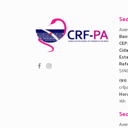
Se
Aven
Bair
CEP
Cid
Est
Refe
SIN
(91
crfp
Hor
16h
Sec
Aven