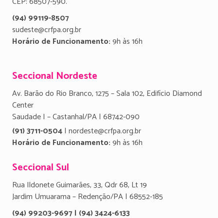
CEP: 68507-590.
(94) 99119-8507
sudeste@crfpa.org.br
Horário de Funcionamento:
9h às 16h
Seccional Nordeste
Av. Barão do Rio Branco, 1275 – Sala 102, Edifício Diamond
Center
Saudade I – Castanhal/PA | 68742-090
(91) 3711-0504
| nordeste@crfpa.org.br
Horário de Funcionamento:
9h às 16h
Seccional Sul
Rua Ildonete Guimarães, 33, Qdr 68, Lt 19
Jardim Umuarama – Redenção/PA | 68552-185
(94) 99203-9697 | (94) 3424-6133