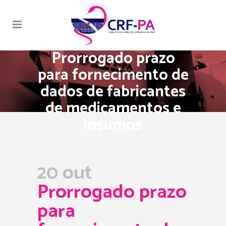
Prorrogado prazo
para fornecimento de
dados de fabricantes
de medicamentos e
insumos
20 out
Prorrogado prazo
para