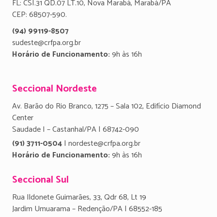
FL: CSI.31 QD.07 LT.10, Nova Marabá, Marabá/PA
CEP: 68507-590.
(94) 99119-8507
sudeste@crfpa.org.br
Horário de Funcionamento:
9h às 16h
Seccional Nordeste
Av. Barão do Rio Branco, 1275 – Sala 102, Edifício Diamond
Center
Saudade I – Castanhal/PA | 68742-090
(91) 3711-0504
| nordeste@crfpa.org.br
Horário de Funcionamento:
9h às 16h
Seccional Sul
Rua Ildonete Guimarães, 33, Qdr 68, Lt 19
Jardim Umuarama – Redenção/PA | 68552-185