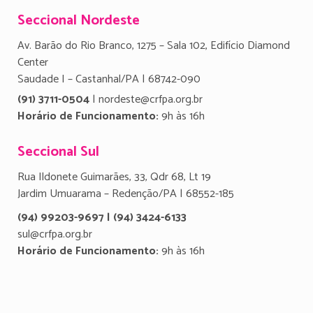
Seccional Nordeste
Av. Barão do Rio Branco, 1275 – Sala 102, Edifício Diamond
Center
Saudade I – Castanhal/PA | 68742-090
(91) 3711-0504
| nordeste@crfpa.org.br
Horário de Funcionamento:
9h às 16h
Seccional Sul
Rua Ildonete Guimarães, 33, Qdr 68, Lt 19
Jardim Umuarama – Redenção/PA | 68552-185
(94) 99203-9697 | (94) 3424-6133
sul@crfpa.org.br
Horário de Funcionamento:
9h às 16h