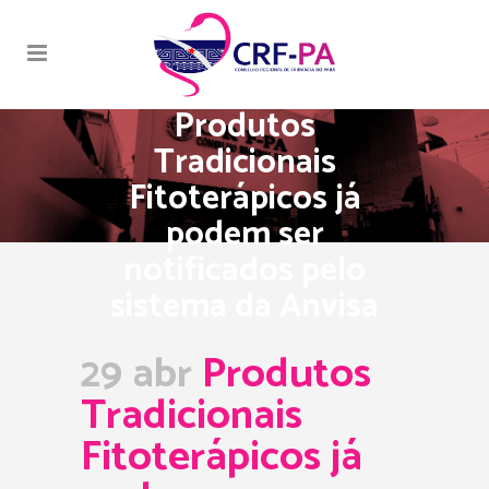
Produtos
Tradicionais
Fitoterápicos já
podem ser
notificados pelo
sistema da Anvisa
29 abr
Produtos
Tradicionais
Fitoterápicos já