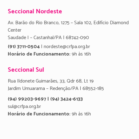
Seccional Nordeste
Av. Barão do Rio Branco, 1275 – Sala 102, Edifício Diamond
Center
Saudade I – Castanhal/PA | 68742-090
(91) 3711-0504
| nordeste@crfpa.org.br
Horário de Funcionamento:
9h às 16h
Seccional Sul
Rua Ildonete Guimarães, 33, Qdr 68, Lt 19
Jardim Umuarama – Redenção/PA | 68552-185
(94) 99203-9697 | (94) 3424-6133
sul@crfpa.org.br
Horário de Funcionamento:
9h às 16h