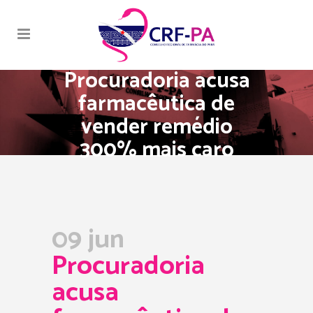
Procuradoria acusa
farmacêutica de
vender remédio
300% mais caro
09 jun
Procuradoria
acusa