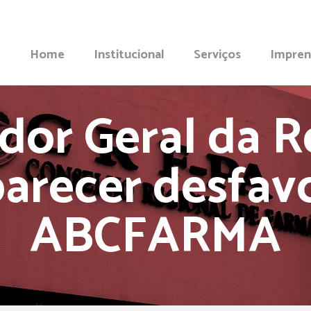
Home
Institucional
Serviços
Impren
dor Geral da R
arecer desfav
ABCFARMA