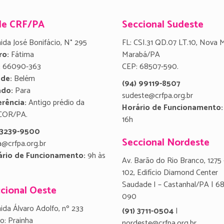
de CRF/PA
Seccional Sudeste
ida José Bonifácio, N° 295
FL: CSI.31 QD.07 LT.10, Nova 
ro:
Fátima
Marabá/PA
:
66090-363
CEP: 68507-590.
ade:
Belém
(94) 99119-8507
ado:
Para
sudeste@crfpa.org.br
rência:
Antigo prédio da
Horário de Funcionamento:
COR/PA.
16h
) 3239-9500
Seccional Nordeste
a@crfpa.org.br
ário de Funcionamento:
9h às
Av. Barão do Rio Branco, 1275 
102, Edifício Diamond Center
Saudade I – Castanhal/PA | 6
cional Oeste
090
ida Álvaro Adolfo, nº 233
(91) 3711-0504
|
ro: Prainha
nordeste@crfpa.org.br