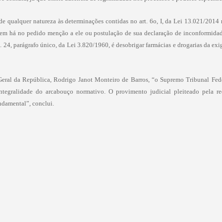
 de qualquer natureza às determinações contidas no art. 6o, I, da Lei 13.021/2014 
nem há no pedido menção a ele ou postulação de sua declaração de inconformidad
t. 24, parágrafo único, da Lei 3.820/1960, é desobrigar farmácias e drogarias da e
eral da República, Rodrigo Janot Monteiro de Barros, “o Supremo Tribunal Fed
egralidade do arcabouço normativo. O provimento judicial pleiteado pela req
ndamental”, conclui.