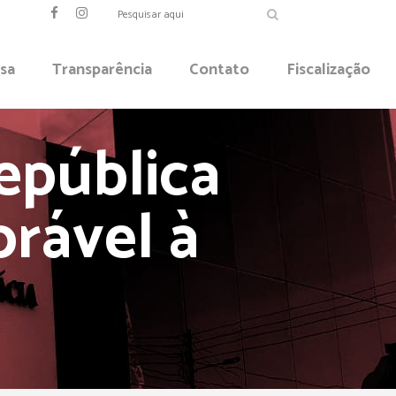
sa
Transparência
Contato
Fiscalização
epública
orável à