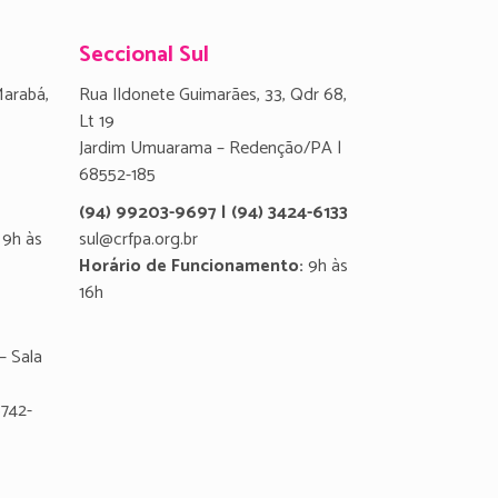
Seccional Sul
Marabá,
Rua Ildonete Guimarães, 33, Qdr 68,
Lt 19
Jardim Umuarama – Redenção/PA |
68552-185
(94) 99203-9697 | (94) 3424-6133
9h às
sul@crfpa.org.br
Horário de Funcionamento:
9h às
16h
– Sala
8742-