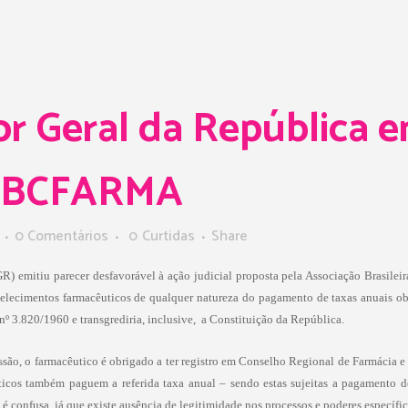
r Geral da República e
 ABCFARMA
0 Comentários
0
Curtidas
Share
(PGR) emitiu parecer desfavorável à ação judicial proposta pela Associação Br
belecimentos farmacêuticos de qualquer natureza do pagamento de taxas anuais obr
nº 3.820/1960 e transgrediria, inclusive, a Constituição da República.
ssão, o farmacêutico é obrigado a ter registro em Conselho Regional de Farmácia e 
icos também paguem a referida taxa anual – sendo estas sujeitas a pagamento d
onfusa, já que existe ausência de legitimidade nos processos e poderes específi