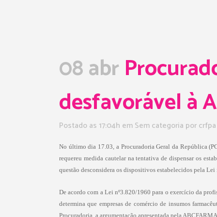
08 abr
Procurado
desfavorável à
Postado as 17:04h
em Sem categoria
por
crfpa
No último dia 17.03, a Procuradoria Geral da República 
requereu medida cautelar na tentativa de dispensar os esta
questão desconsidera os dispositivos estabelecidos pela Lei 
De acordo com a Lei nº3.820/1960 para o exercício da profi
determina que empresas de comércio de insumos farmacêut
Procuradoria, a argumentação apresentada pela ABCFARMA é c