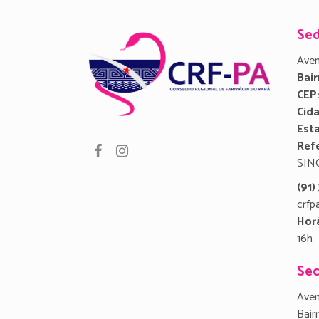
Se
Aven
Bair
CEP
Cid
Est
Refe
SIN
(91
crfp
Hor
16h
Sec
Aven
Bair