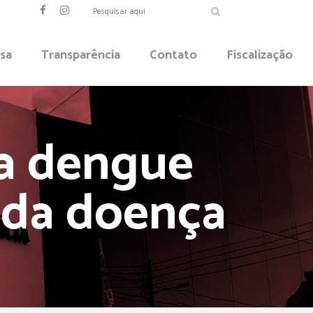
sa
Transparência
Contato
Fiscalização
 a dengue
s da doença