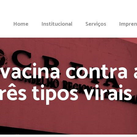
Home
Institucional
Serviços
Impren
 vacina contra
ês tipos virai