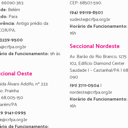
:
66090-363
CEP: 68507-590.
ade:
Belém
(94) 99119-8507
ado:
Para
sudeste@crfpa.org.br
rência:
Antigo prédio da
Horário de Funcionamento:
COR/PA.
16h
) 3239-9500
Seccional Nordeste
a@crfpa.org.br
ário de Funcionamento:
9h às
Av. Barão do Rio Branco, 1275 
102, Edifício Diamond Center
Saudade I – Castanhal/PA | 6
cional Oeste
090
ida Álvaro Adolfo, nº 233
(91) 3711-0504
|
ro: Prainha
nordeste@crfpa.org.br
 68.005-150
Horário de Funcionamento:
tarém/PA
16h
 9 9141-0995
e@crfpa.org.br
ário de Funcionamento: