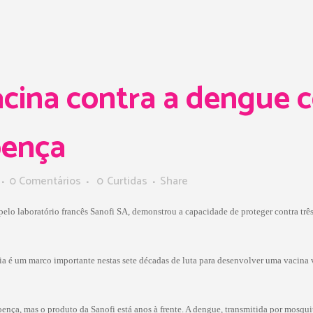
acina contra a dengue 
oença
0 Comentários
0
Curtidas
Share
lo laboratório francês Sanofi SA, demonstrou a capacidade de proteger contra três
ncia é um marco importante nestas sete décadas de luta para desenvolver uma vacina
oença, mas o produto da Sanofi está anos à frente. A dengue, transmitida por mosq