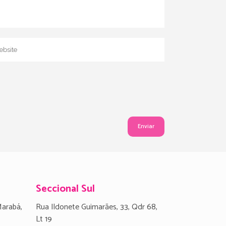
Seccional Sul
Marabá,
Rua Ildonete Guimarães, 33, Qdr 68,
Lt 19