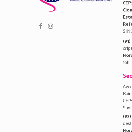
CEP
Cid
Est
Refe
SIN
(91
crfp
Hor
16h
Sec
Aven
Bair
CEP:
San
(93)
oest
Hor