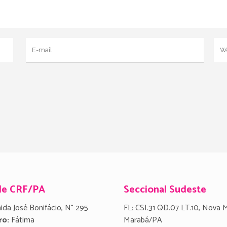
de CRF/PA
Seccional Sudeste
ida José Bonifácio, N° 295
FL: CSI.31 QD.07 LT.10, Nova 
ro:
Fátima
Marabá/PA