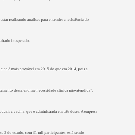
star realizando análises para entender a resistência do
sultado inesperado.
 vacina é mais provável em 2015 do que em 2014, pois a
nçamento dessa enorme necessidade clínica não-atendida”,
oduzir a vacina, que é administrada em três doses. A empresa
se 3 do estudo, com 31 mil participantes, está sendo