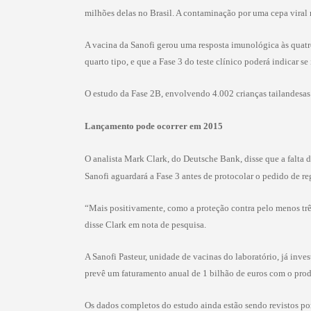
milhões delas no Brasil. A contaminação por uma cepa viral 
A vacina da Sanofi gerou uma resposta imunológica às quatro 
quarto tipo, e que a Fase 3 do teste clínico poderá indicar s
O estudo da Fase 2B, envolvendo 4.002 crianças tailandesas 
Lançamento pode ocorrer em 2015
O analista Mark Clark, do Deutsche Bank, disse que a falta 
Sanofi aguardará a Fase 3 antes de protocolar o pedido de re
“Mais positivamente, como a proteção contra pelo menos trê
disse Clark em nota de pesquisa.
A Sanofi Pasteur, unidade de vacinas do laboratório, já inv
prevê um faturamento anual de 1 bilhão de euros com o prod
Os dados completos do estudo ainda estão sendo revistos por 