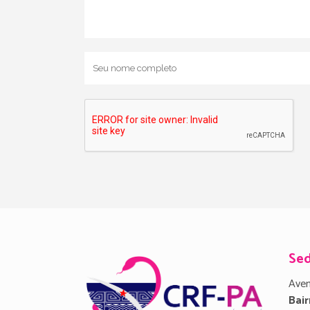
Se
Aven
Bair