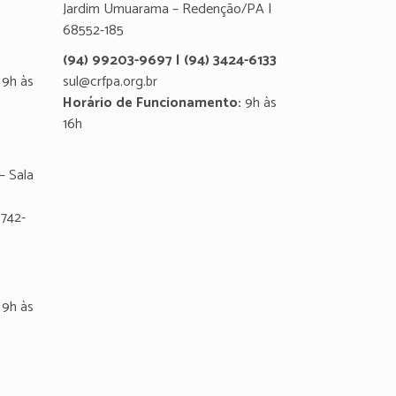
Jardim Umuarama – Redenção/PA |
68552-185
(94) 99203-9697 | (94) 3424-6133
9h às
sul@crfpa.org.br
Horário de Funcionamento:
9h às
16h
– Sala
8742-
9h às