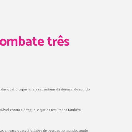
combate três
 das quatro cepas virais causadoras da doença, de acordo
 viável contra a dengue, e que os resultados também
uito, ameaça quase 3 bilhões de pessoas no mundo, sendo