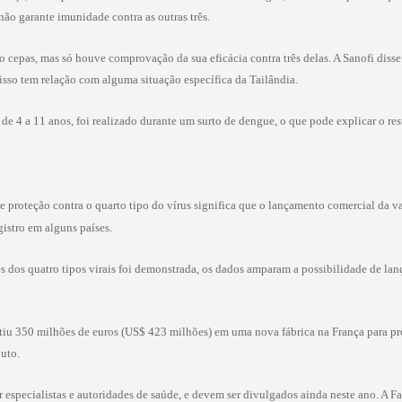
não garante imunidade contra as outras três.
cepas, mas só houve comprovação da sua eficácia contra três delas. A Sanofi disse e
e isso tem relação com alguma situação específica da Tailândia.
de 4 a 11 anos, foi realizado durante um surto de dengue, o que pode explicar o re
de proteção contra o quarto tipo do vírus significa que o lançamento comercial da
gistro em alguns países.
s dos quatro tipos virais foi demonstrada, os dados amparam a possibilidade de la
estiu 350 milhões de euros (US$ 423 milhões) em uma nova fábrica na França para pr
uto.
especialistas e autoridades de saúde, e devem ser divulgados ainda neste ano. A Fa