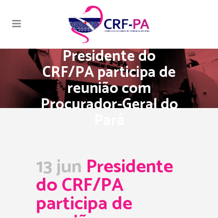
Presidente do
CRF/PA participa de
reunião com
Procurador-Geral do
Pará
13 jun
Presidente
do CRF/PA
participa de