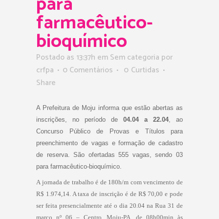
para
farmacêutico-
bioquímico
Postado as 13:37h
em Sem categoria
por
crfpa
0 Comentários
0
Curtidas
Share
A Prefeitura de Moju informa que estão abertas as
inscrições, no período de
04.04 a
22.04
, ao
Concurso Público de Provas e Títulos para
preenchimento de vagas e formação de cadastro
de reserva. São ofertadas 555 vagas, sendo 03
para farmacêutico-bioquímico.
A jornada de trabalho é de 180h/m com vencimento de
R$ 1.974,14. A taxa de inscrição é de R$ 70,00 e pode
ser feita presencialmente até o dia 20.04 na Rua 31 de
março nº 06 – Centro, Moju-PA, de 08h00min às