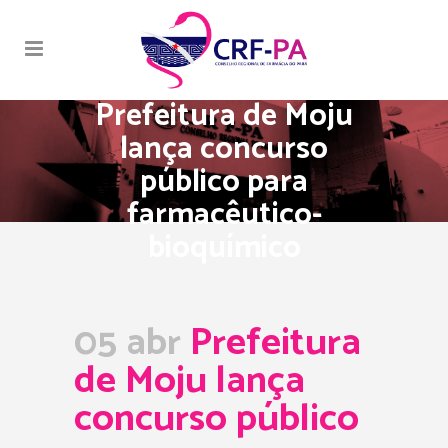
Prefeitura de Moju
lança concurso
público para
farmacêutico-
bioquímico
05 abr
Prefeitura
de Moju lança
concurso público