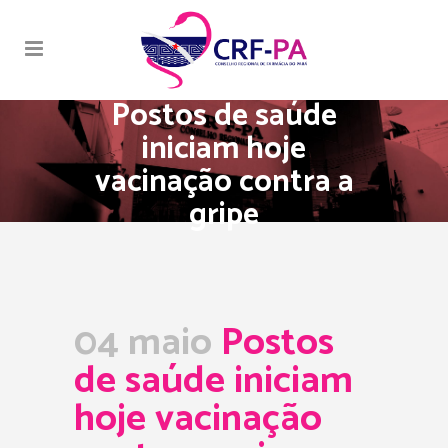
Postos de saúde
iniciam hoje
vacinação contra a
gripe
04 maio
Postos
de saúde iniciam
hoje vacinação