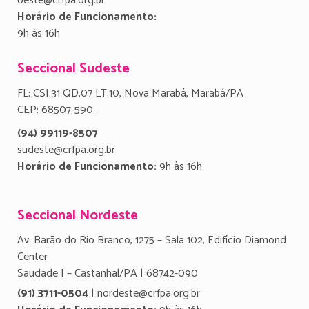
oeste@crfpa.org.br
Horário de Funcionamento:
9h às 16h
Seccional Sudeste
FL: CSI.31 QD.07 LT.10, Nova Marabá, Marabá/PA
CEP: 68507-590.
(94) 99119-8507
sudeste@crfpa.org.br
Horário de Funcionamento:
9h às 16h
Seccional Nordeste
Av. Barão do Rio Branco, 1275 – Sala 102, Edifício Diamond
Center
Saudade I – Castanhal/PA | 68742-090
(91) 3711-0504
| nordeste@crfpa.org.br